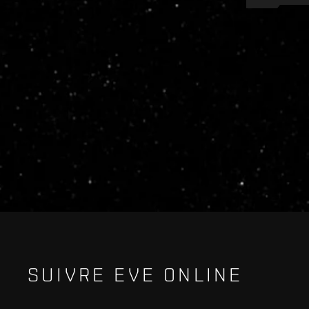
Recruitment service url to use:
https://eve-web-user-l
SUIVRE EVE ONLINE