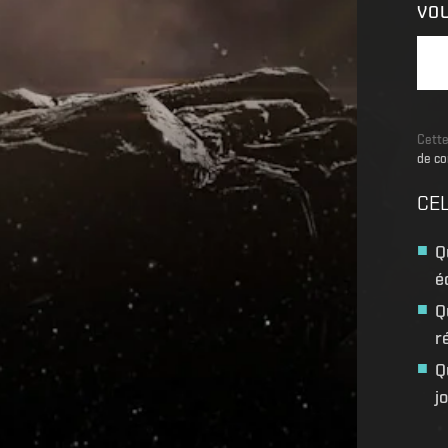
VO
Cette
de co
CEL
Q
é
Q
r
Q
j