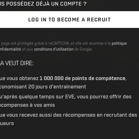
US POSSÉDEZ DÉJÀ UN COMPTE ?
LOG IN TO BECOME A RECRUIT
 page est protégée grâce à reCAPTCHA, et elle est soumise à la
politique
nfidentialité
et aux
conditions d'utilisation
de Google.
A VEUT DIRE
:
ue vous obtenez
1 000 000 de points de compétence
,
conomisant 20 jours d'entraînement
u'après quelque temps sur EVE, vous pourrez offrir des
écompenses à vos amis
ue vous recevez aussi des récompenses en recrutant des
oueurs