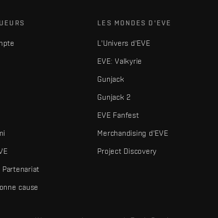
OUEURS
LES MONDES D'EVE
mpte
L'Univers d'EVE
EVE: Valkyrie
Gunjack
Gunjack 2
EVE Fanfest
mi
Merchandising d'EVE
VE
Project Discovery
Partenariat
bonne cause