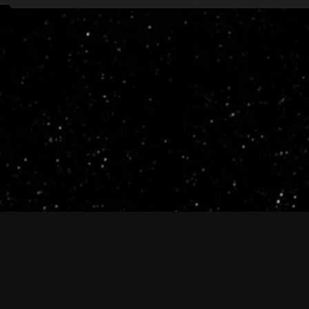
ive.evetech.net/api/v1
Flag is
ON