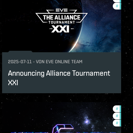
#
commun
2025-07-11
-
VON
EVE ONLINE TEAM
Announcing Alliance Tournament
XXI
naments
#
tournam
unity
#
commun
#
pvp