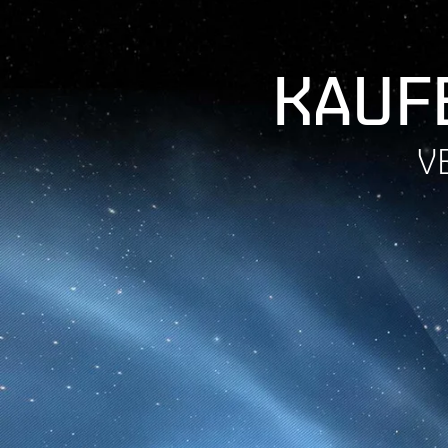
KAUFE
V