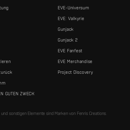
tung
EVE-Universum
EVE: Valkyrie
Gunjack
Gunjack 2
EVE Fanfest
tieren
EVE Merchandise
zurück
Project Discovery
amm
EN GUTEN ZWECK
 und sonstigen Elemente sind Marken von Fenris Creations.