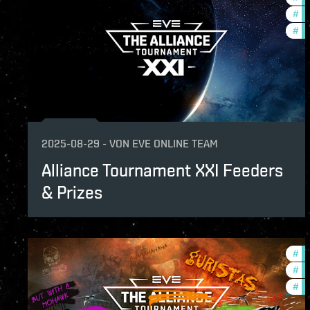
#
cc
#
co
2025-08-29
-
VON
EVE ONLINE TEAM
Alliance Tournament XXI Feeders
& Prizes
#
to
#
cc
#
pv