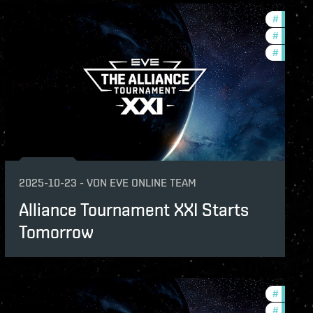
unity
#
pvp
naments
#
tournam
#
commun
2025-10-23
-
VON
EVE ONLINE TEAM
Alliance Tournament XXI Starts
Tomorrow
naments
#
pvp
unity
#
tournam