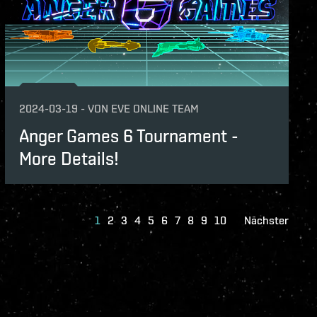
2024-03-19
-
VON
EVE ONLINE TEAM
Anger Games 6 Tournament -
More Details!
1
2
3
4
5
6
7
8
9
10
Nächster