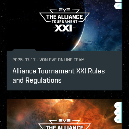
ptv
#
pvp
mmunity
2025-07-17
-
VON
EVE ONLINE TEAM
Alliance Tournament XXI Rules
and Regulations
urnaments
#
tour
ptv
#
comm
p
#
pvp