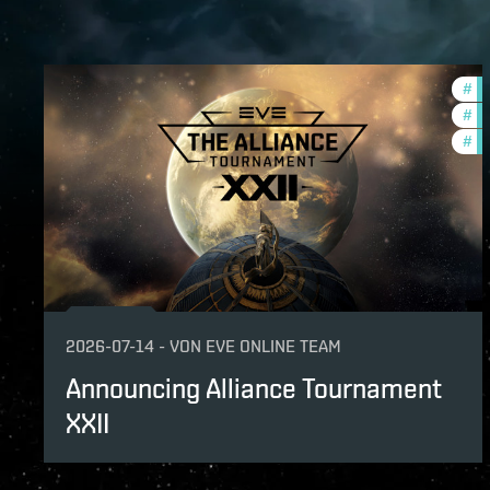
#
to
#
pv
#
in
2026-07-14
-
VON
EVE ONLINE TEAM
Announcing Alliance Tournament
XXII