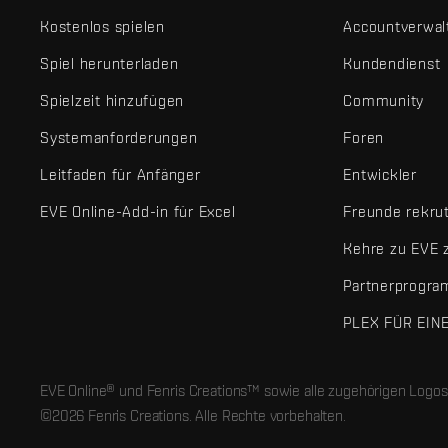
Kostenlos spielen
Accountverwal
Spiel herunterladen
Kundendienst
Spielzeit hinzufügen
Community
Systemanforderungen
Foren
Leitfaden für Anfänger
Entwickler
EVE Online-Add-in für Excel
Freunde rekru
Kehre zu EVE 
Partnerprogr
PLEX FÜR EIN
EVE Online® und Fenris Creations™ sowie alle zugehörigen Logos
©2026 Fenris Creations. Alle Rechte vorbehalten.