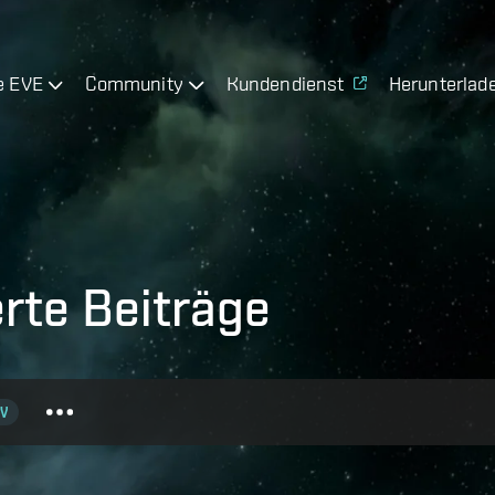
e EVE
Community
Kundendienst
Herunterlad
rte Beiträge
V