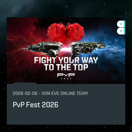
urnaments
#
pvp
p
#
comm
-game-events
2026-02-06
-
VON
EVE ONLINE TEAM
PvP Fest 2026