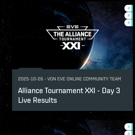
#
co
#
to
#
pv
2025-10-26
-
VON
EVE ONLINE COMMUNITY TEAM
Alliance Tournament XXI - Day 3
Live Results
#
to
#
pv