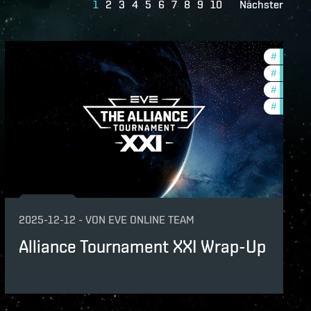
1
2
3
4
5
6
7
8
9
10
Nächster
#
tournam
unity
#
ccptv
#
pvp
#
commun
2025-12-12
-
VON
EVE ONLINE TEAM
Alliance Tournament XXI Wrap-Up