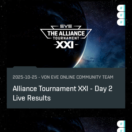
mmunity
#
comm
urnaments
#
tour
p
#
pvp
2025-10-25
-
VON
EVE ONLINE COMMUNITY TEAM
Alliance Tournament XXI - Day 2
Live Results
urnaments
#
tour
p
#
comm