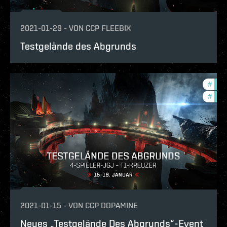
2021-01-29
-
VON
CCP FLEEBIX
Testgelände des Abgrunds
#
pvp
#
in-g
2021-01-15
-
VON
CCP DOPAMINE
Neues „Testgelände Des Abgrunds“-Event