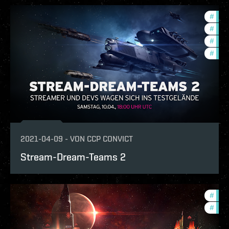
#
reig
#
in-g
#
pvp
#
ccpt
2021-04-09
-
VON
CCP CONVICT
Stream-Dream-Teams 2
#
in-g
#
pvp