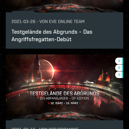
2021-03-26
-
VON
EVE ONLINE TEAM
Testgelände des Abgrunds – Das
Angriffsfregatten-Debüt
#
in-g
#
pvp
#
reig