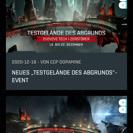
#
phoe
2020-12-18
-
VON
CCP DOPAMINE
NEUES „TESTGELÄNDE DES ABGRUNDS“-
EVENT
#
pvp
#
phoe