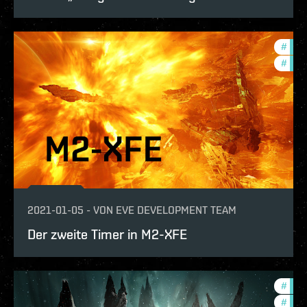
#
pvp
#
batt
2021-01-05
-
VON
EVE DEVELOPMENT TEAM
Der zweite Timer in M2-XFE
#
pvp
#
in-g