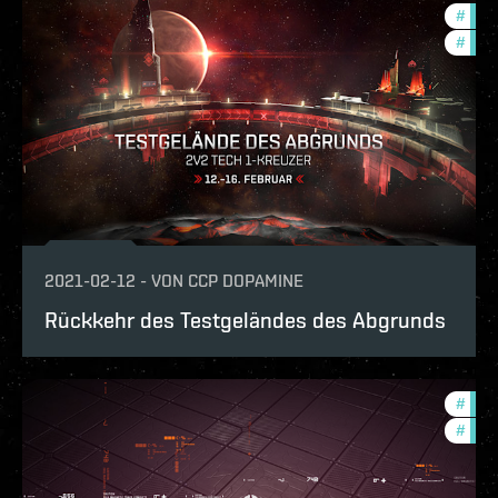
#
in-g
#
pvp
2021-02-12
-
VON
CCP DOPAMINE
Rückkehr des Testgeländes des Abgrunds
#
pvp
#
com