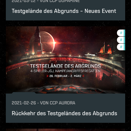
2021-03-12
-
VON
CCP DOPAMINE
Testgelände des Abgrunds – Neues Event
#
reig
#
in-g
#
pvp
2021-02-26
-
VON
CCP AURORA
Rückkehr des Testgeländes des Abgrunds