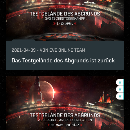
2021-04-09
-
VON
EVE ONLINE TEAM
Das Testgelände des Abgrunds ist zurück
#
pvp
#
in-g
#
reig