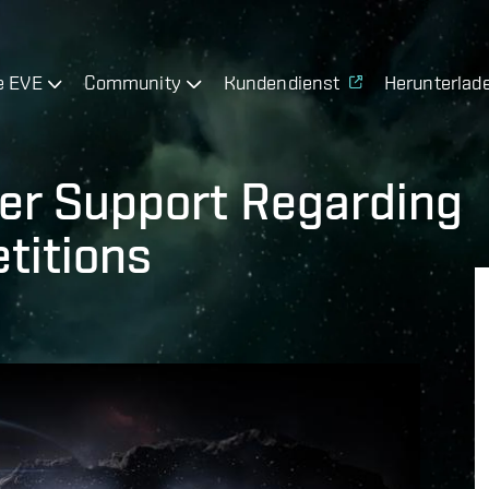
e EVE
Community
Kundendienst
Herunterlad
er Support Regarding
titions