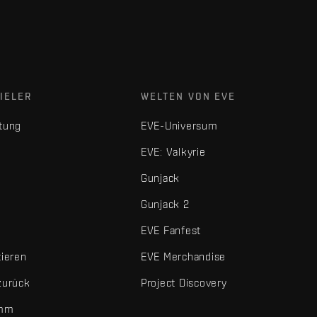
IELER
WELTEN VON EVE
tung
EVE-Universum
EVE: Valkyrie
Gunjack
Gunjack 2
EVE Fanfest
tieren
EVE Merchandise
zurück
Project Discovery
amm