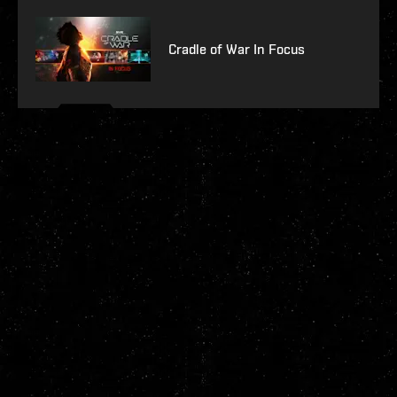
Cradle of War In Focus