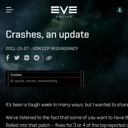
Crashes, an update
2011-10-27
-
VON
CCP REDUNDANCY
It’s been a tough week in many ways, but I wanted to shar
We’ve listened to the fact that some of you want to have th
Rolled into that patch – fixes for 3 or 4 of the top report