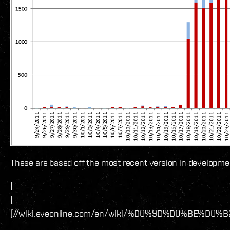
These are based off the most recent version in development
[
]
(//wiki.eveonline.com/en/wiki/%D0%9D%D0