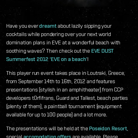
Have you ever
dreamt
about lazily sipping your
cocktails while pondering over your next world
domination plans in EVE at a wonderful beach with
soothing waves? Then check out the
EVE DUST
Summerfest 2012 ‘EVE on a beach’
!
This player run event takes place in Loutraki, Greece,
from September 14th to 16th, 2012 and features
presentations (stylish in an amphitheater) from CCP
developers t0rfifrans, Guard and Tallest, beach parties
(plenty of them), a paintball tournament (equipment
available for up to 100 people) and a lot more.
The presentations will be held at the
Poseidon Resort
,
special
accomodation offers
are available. Please