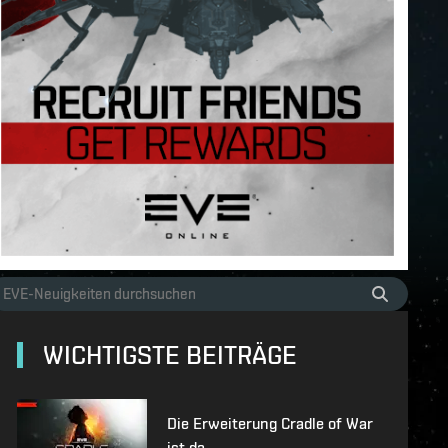
WICHTIGSTE BEITRÄGE
Die Erweiterung Cradle of War
ist da