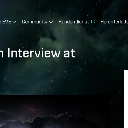
e EVE
Community
Kundendienst
Herunterlad
n Interview at