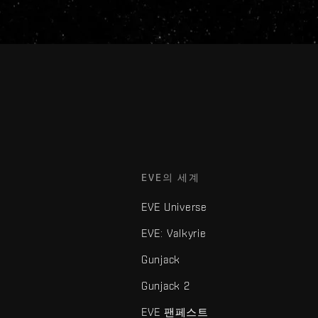
EVE의 세계
EVE Universe
EVE: Valkyrie
Gunjack
Gunjack 2
EVE 팬페스트