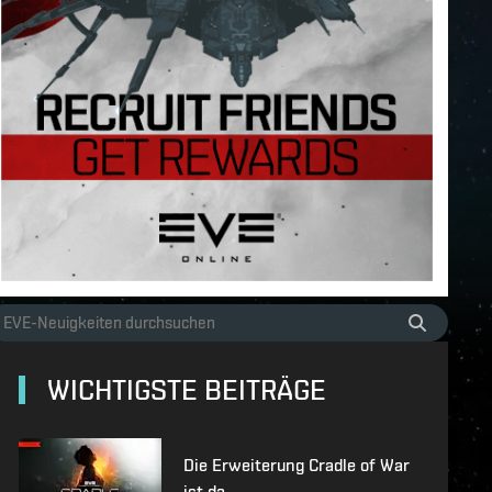
WICHTIGSTE BEITRÄGE
Die Erweiterung Cradle of War
ist da