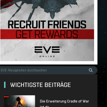
WICHTIGSTE BEITRÄGE
Die Erweiterung Cradle of War
ist da