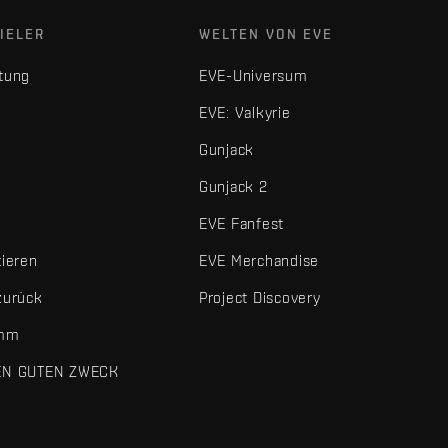
IELER
WELTEN VON EVE
tung
EVE-Universum
EVE: Valkyrie
Gunjack
Gunjack 2
EVE Fanfest
tieren
EVE Merchandise
zurück
Project Discovery
amm
EN GUTEN ZWECK
 und sonstigen Elemente sind Marken von Fenris Creations.