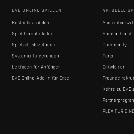
EVE ONLINE SPIELEN
AKTUELLE SP
Kostenlos spielen
Accountverwal
Spiel herunterladen
Kundendienst
Spielzeit hinzufügen
Community
Systemanforderungen
Foren
Leitfaden für Anfänger
Entwickler
EVE Online-Add-in für Excel
Freunde rekru
Kehre zu EVE 
Partnerprogr
PLEX FÜR EIN
EVE Online® und Fenris Creations™ sowie alle zugehörigen Logos