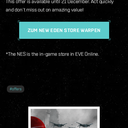
This offer is available until 21 December. Act quickly
and don’t miss out on amazing value!
ZUM NEW EDEN STORE WARPEN
*The NES is the in-game store in EVE Online.
#
offers