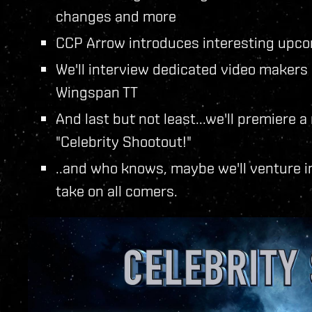
changes and more
CCP Arrow introduces interesting upc
We'll interview dedicated video maker
Wingspan TT
And last but not least...we'll premiere
"Celebrity Shootout!"
..and who knows, maybe we'll venture i
take on all comers.