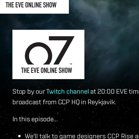
Stop by our
Twitch channel
at 20:00 EVE time
broadcast from CCP HQ in Reykjavik.
In this episode...
We'll talk to game designers CCP Rise