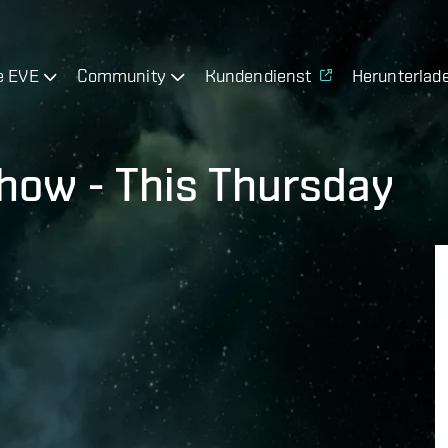
e EVE
Community
Kundendienst
Herunterlad
show - This Thursday