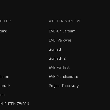
IELER
WELTEN VON EVE
tung
EVE-Universum
EVE: Valkyrie
Gunjack
Gunjack 2
EVE Fanfest
tieren
EVE Merchandise
zurück
Project Discovery
amm
EN GUTEN ZWECK