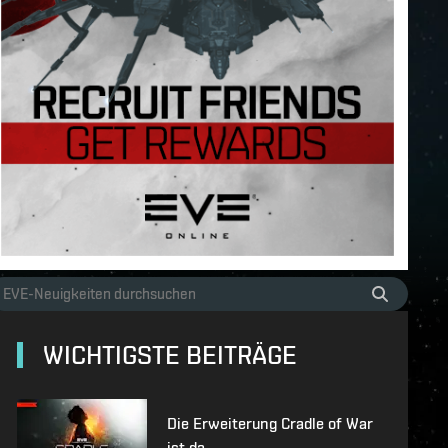
WICHTIGSTE BEITRÄGE
Die Erweiterung Cradle of War
ist da