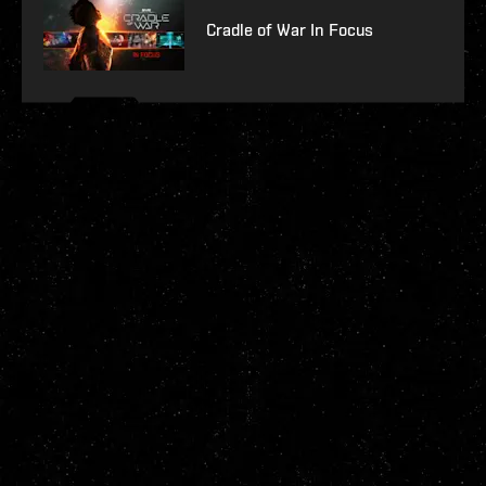
Cradle of War In Focus