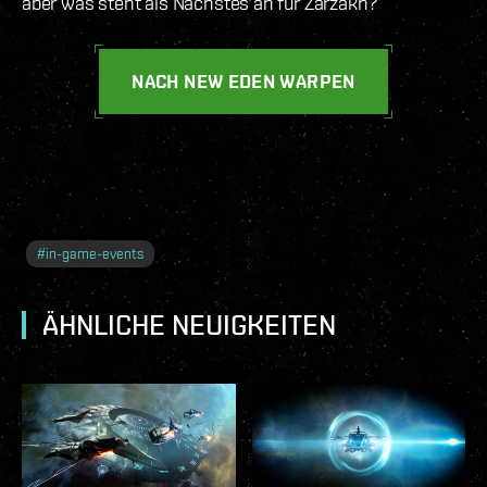
aber was steht als Nächstes an für Zarzakh?
NACH NEW EDEN WARPEN
#
in-game-events
ÄHNLICHE NEUIGKEITEN