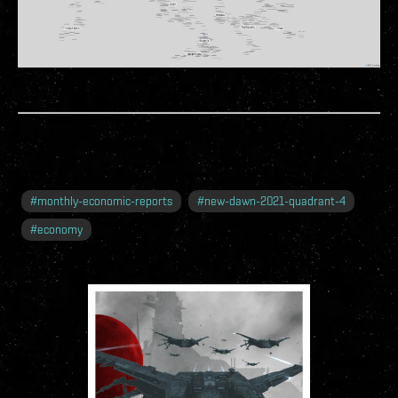
#
monthly-economic-reports
#
new-dawn-2021-quadrant-4
#
economy