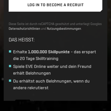
LOG IN TO BECOME A RECRUIT
Diese Seite ist durch reCAPTCHA geschützt und unterliegt Googles
Datenschutzrichtlinien
und
Nutzungsbestimmungen
.
DAS HEISST
:
Erhalte
1.000.000 Skillpunkte
– das erspart
die 20 Tage Skilltraining
Spiele EVE Online weiter und dein Freund
erhält Belohnungen
Du erhältst auch Belohnungen, wenn du
andere rekrutierst
Recruitment service url to use:
https://eve-web-user-