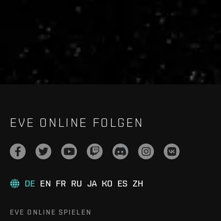
live.evetech.net/api/v1
Flag is
ON
EVE ONLINE FOLGEN
DE
EN
FR
RU
JA
KO
ES
ZH
EVE ONLINE SPIELEN