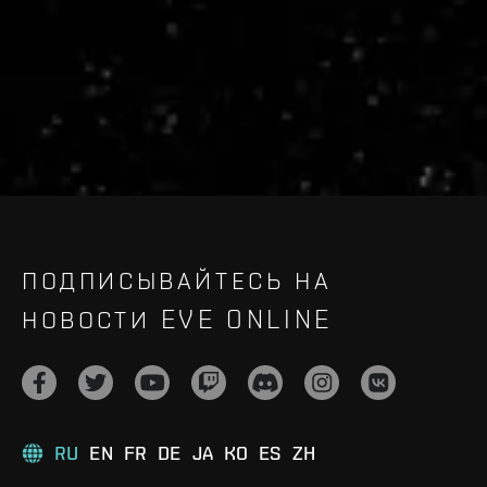
Recruitment service url to use:
https://eve-web-user-
live.evetech.net/api/v1
Flag is
ON
ПОДПИСЫВАЙТЕСЬ НА
НОВОСТИ EVE ONLINE
RU
EN
FR
DE
JA
KO
ES
ZH