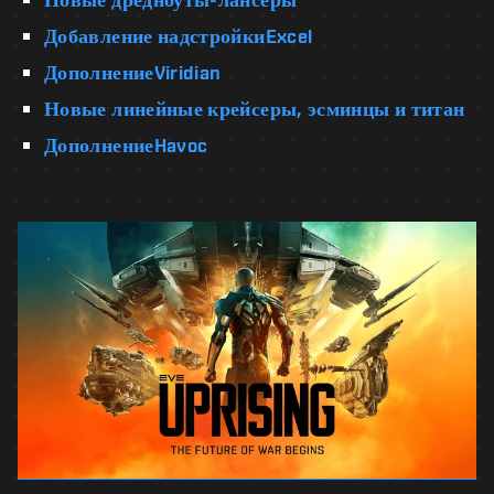
Добавление надстройкиExcel
ДополнениеViridian
Новые линейные крейсеры, эсминцы и титан
ДополнениеHavoc