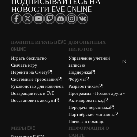
ПОДПИСЫВАЙТЕСЬ НА
НОВОСТИ EVE ONLINE
НАЧНИТЕ ИГРАТЬ В EVE
ДЛЯ ОПЫТНЫХ
ONLINE
ПИЛОТОВ
Играть бесплатно
Управление учетной
Скачать игру
записью
Перейти на Омегу
Поддержка
Системные требования
Форумы
Руководство для новичков
Разработчикам
Возвращайтесь в EVE
Программа «Позови друга»
Восстановить аккаунт
Активировать код
Передача персонажа
Партнёрские магазины
Плексы в помощь
МИРЫ EVE
ИНФОРМАЦИЯ О
САЙТЕ
Вселенная EVE