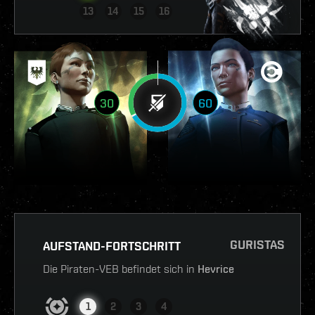
13
14
15
16
30
60
GURISTAS
AUFSTAND-FORTSCHRITT
Die Piraten-VEB befindet sich in
Hevrice
1
2
3
4