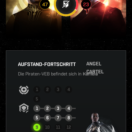
47
23
ANGEL
AUFSTAND-FORTSCHRITT
CARTEL
Die Piraten-VEB befindet sich in
Kamela
1
2
3
4
5
1
2
3
4
5
6
7
8
9
10
11
12
BERICHT ANSEHEN