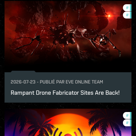
#
dev
#
new
2026-07-23
-
PUBLIÉ PAR
EVE ONLINE TEAM
Rampant Drone Fabricator Sites Are Back!
#
ccp
#
com