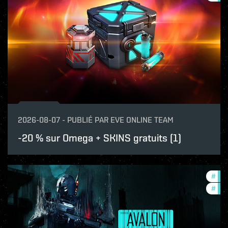
2026-08-07
-
PUBLIÉ PAR
EVE ONLINE TEAM
-20 % sur Omega + SKINS gratuits (1)
#
in-
#
eve