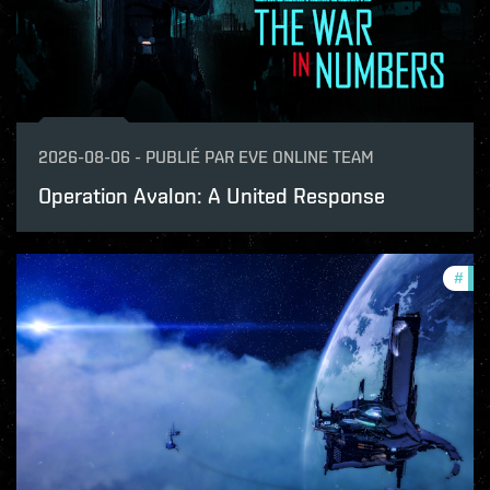
2026-08-06
-
PUBLIÉ PAR
EVE ONLINE TEAM
Operation Avalon: A United Response
#
pat