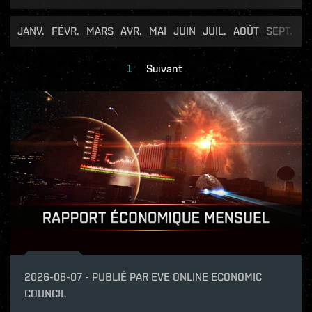
JANV.
FÉVR.
MARS
AVR.
MAI
JUIN
JUIL.
AOÛT
SEPT.
OC
1
Suivant
2026-08-07
-
PUBLIÉ PAR
EVE ONLINE ECONOMIC
COUNCIL