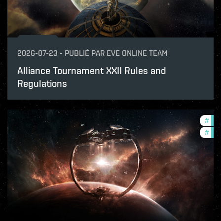
2026-07-23
-
PUBLIÉ PAR
EVE ONLINE TEAM
Alliance Tournament XXII Rules and
Regulations
#
fut
#
null