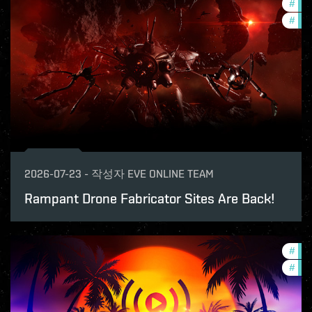
#
dev
#
new
2026-07-23
-
작성자
EVE ONLINE TEAM
Rampant Drone Fabricator Sites Are Back!
#
ccp
#
com