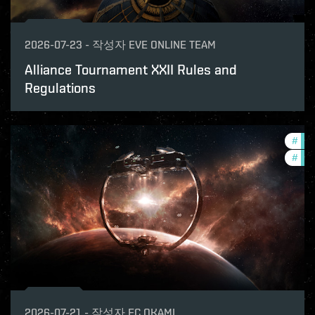
2026-07-23
-
작성자
EVE ONLINE TEAM
Alliance Tournament XXII Rules and
Regulations
#
fut
#
null
2026-07-21
-
작성자
FC OKAMI