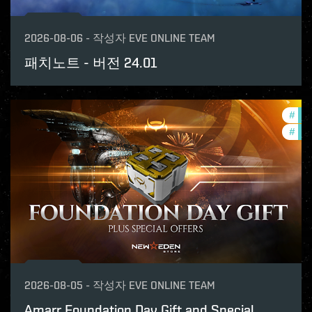
2026-08-06
-
작성자
EVE ONLINE TEAM
패치노트 - 버전 24.01
#
offe
#
in-
2026-08-05
-
작성자
EVE ONLINE TEAM
Amarr Foundation Day Gift and Special