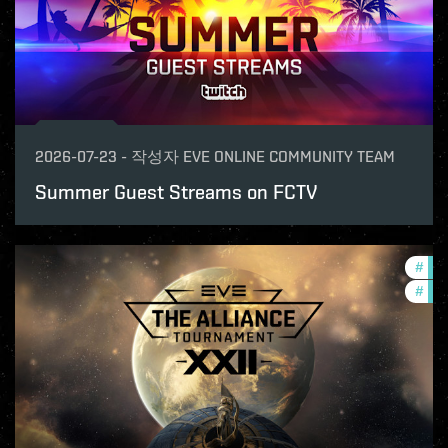
2026-07-23
-
작성자
EVE ONLINE COMMUNITY TEAM
Summer Guest Streams on FCTV
#
dev
#
com