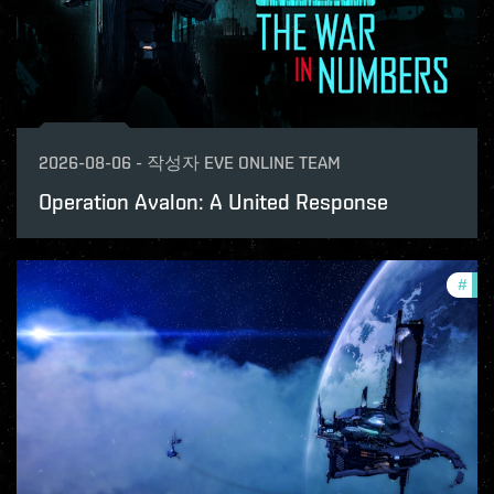
2026-08-06
-
작성자
EVE ONLINE TEAM
Operation Avalon: A United Response
#
pat