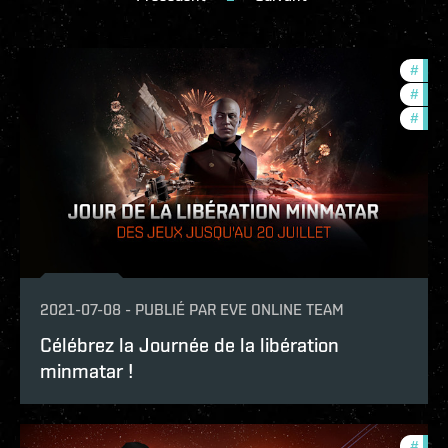
#
foun
#
in-g
#
offe
2021-07-08
-
PUBLIÉ PAR
EVE ONLINE TEAM
Célébrez la Journée de la libération
minmatar !
#
foun