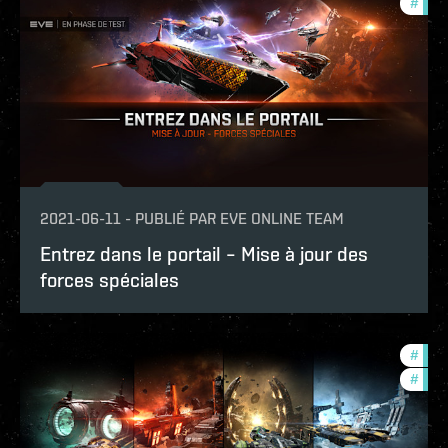
#
foun
2021-06-11
-
PUBLIÉ PAR
EVE ONLINE TEAM
Entrez dans le portail – Mise à jour des
forces spéciales
#
foun
#
in-g