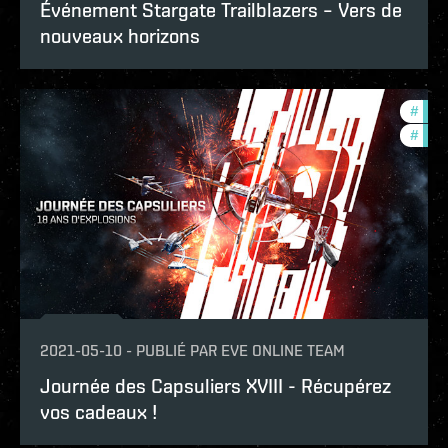
Événement Stargate Trailblazers – Vers de
nouveaux horizons
#
foun
#
in-g
2021-05-10
-
PUBLIÉ PAR
EVE ONLINE TEAM
Journée des Capsuliers XVIII - Récupérez
vos cadeaux !