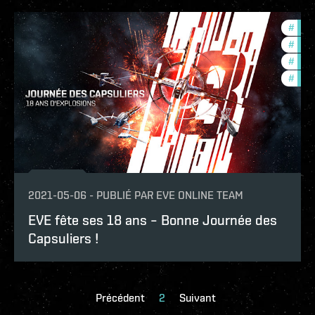
#
offe
#
com
#
in-g
#
foun
2021-05-06
-
PUBLIÉ PAR
EVE ONLINE TEAM
EVE fête ses 18 ans – Bonne Journée des
Capsuliers !
Précédent
2
Suivant