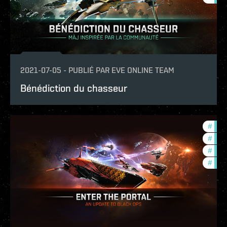
2021-07-05
-
PUBLIÉ PAR
EVE ONLINE TEAM
Bénédiction du chasseur
#
bala
#
new-
#
foun
#
offe