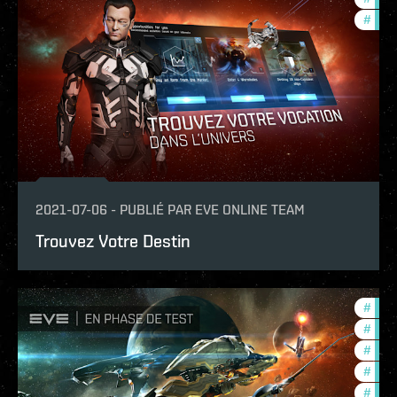
#
new-
2021-07-06
-
PUBLIÉ PAR
EVE ONLINE TEAM
Trouvez Votre Destin
#
foun
#
futu
#
bala
#
com
#
test