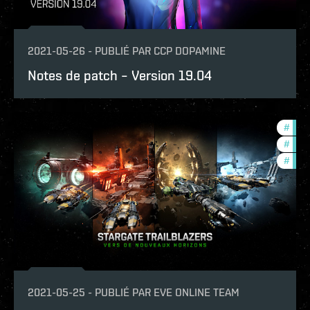
2021-05-26
-
PUBLIÉ PAR
CCP DOPAMINE
Notes de patch – Version 19.04
#
foun
#
futu
#
in-g
2021-05-25
-
PUBLIÉ PAR
EVE ONLINE TEAM