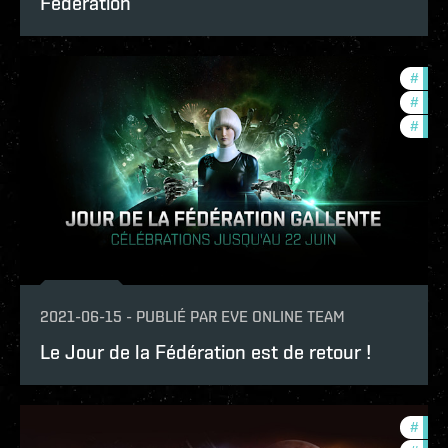
Fédération
#
in-g
#
foun
#
offe
2021-06-15
-
PUBLIÉ PAR
EVE ONLINE TEAM
Le Jour de la Fédération est de retour !
#
bala