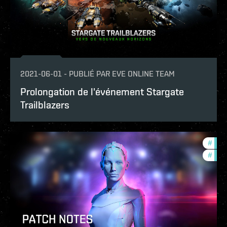
2021-06-01
-
PUBLIÉ PAR
EVE ONLINE TEAM
Prolongation de l'événement Stargate
Trailblazers
#
patc
#
foun