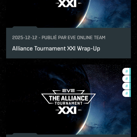
2025-12-12
-
PUBLIÉ PAR
EVE ONLINE TEAM
Alliance Tournament XXI Wrap-Up
#
tour
#
pvp
#
ccpt
#
com