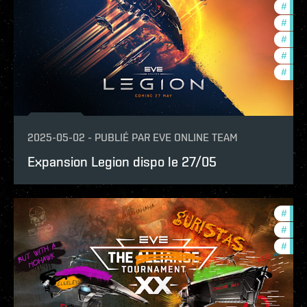
#
deve
#
com
#
new-
#
futu
#
eve-
2025-05-02
-
PUBLIÉ PAR
EVE ONLINE TEAM
Expansion Legion dispo le 27/05
#
tour
#
ccpt
#
pvp