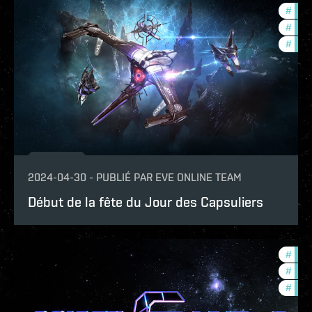
#
in-g
#
ccpt
#
offe
2024-04-30
-
PUBLIÉ PAR
EVE ONLINE TEAM
Début de la fête du Jour des Capsuliers
#
com
#
tour
#
ccpt