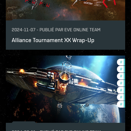
2024-11-07
-
PUBLIÉ PAR
EVE ONLINE TEAM
Alliance Tournament XX Wrap-Up
#
expa
#
offe
#
ccpt
#
bala
#
deve
#
new-
#
eve-