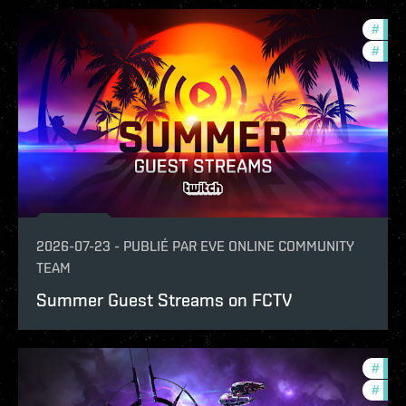
#
ccpt
#
com
2026-07-23
-
PUBLIÉ PAR
EVE ONLINE COMMUNITY
TEAM
Summer Guest Streams on FCTV
#
com
#
ccpt