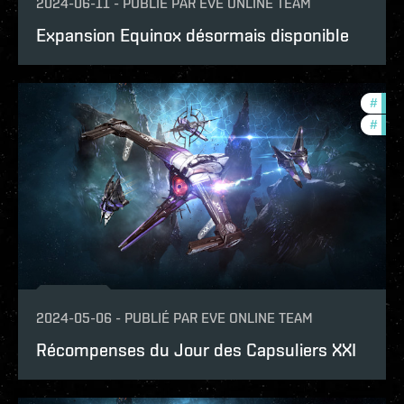
2024-06-11
-
PUBLIÉ PAR
EVE ONLINE TEAM
Expansion Equinox désormais disponible
#
in-g
#
ccpt
2024-05-06
-
PUBLIÉ PAR
EVE ONLINE TEAM
Récompenses du Jour des Capsuliers XXI