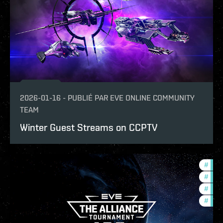
2026-01-16
-
PUBLIÉ PAR
EVE ONLINE COMMUNITY
TEAM
Winter Guest Streams on CCPTV
#
tour
#
ccpt
#
pvp
#
com