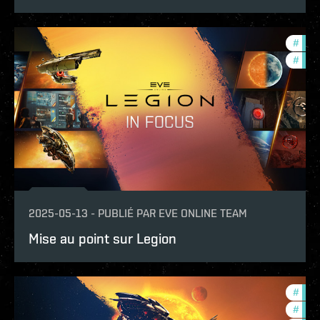
#
expa
#
ccpt
2025-05-13
-
PUBLIÉ PAR
EVE ONLINE TEAM
Mise au point sur Legion
#
expa
#
ccpt