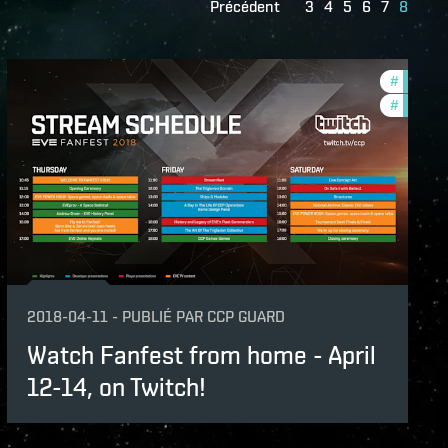
Précédent
3
4
5
6
7
8
ame-events
#
commun
v
#
ccptv
features
2018-04-11
-
PUBLIÉ PAR
CCP GUARD
Watch Fanfest from home - April
12-14, on Twitch!