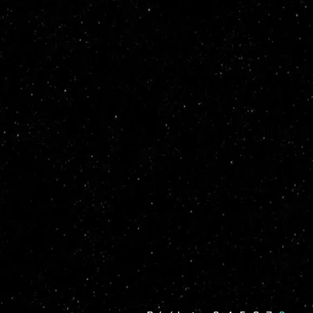
unity
v