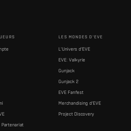
OUEURS
LES MONDES D'EVE
mpte
L'Univers d'EVE
EVE: Valkyrie
Gunjack
Gunjack 2
EVE Fanfest
mi
Merchandising d'EVE
VE
Project Discovery
Partenariat