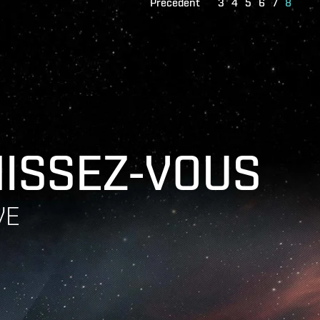
Précédent
3
4
5
6
7
8
HISSEZ-VOUS
VE