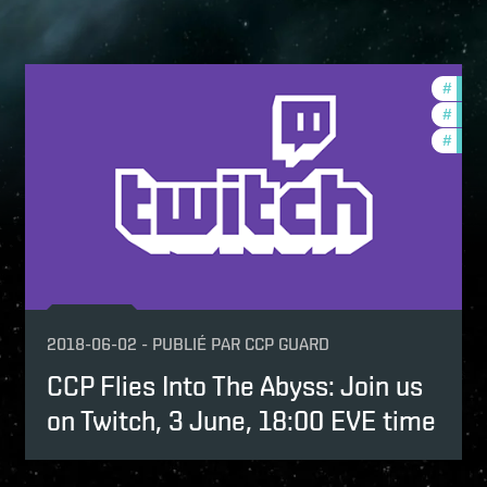
ptv
#
in-g
mmunity
#
ccpt
p
#
new-
2018-06-02
-
PUBLIÉ PAR
CCP GUARD
CCP Flies Into The Abyss: Join us
on Twitch, 3 June, 18:00 EVE time