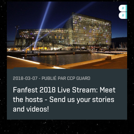
mmunity
#
comm
ptv
#
ccpt
2018-03-07
-
PUBLIÉ PAR
CCP GUARD
Fanfest 2018 Live Stream: Meet
the hosts - Send us your stories
and videos!