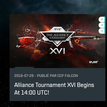
#
cc
#
co
#
pv
2018-07-28
-
PUBLIÉ PAR
CCP FALCON
Alliance Tournament XVI Begins
At 14:00 UTC!