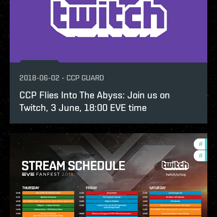
2018-06-02
-
CCP GUARD
CCP Flies Into The Abyss: Join us on
Twitch, 3 June, 18:00 EVE time
#
com
#
ccpt