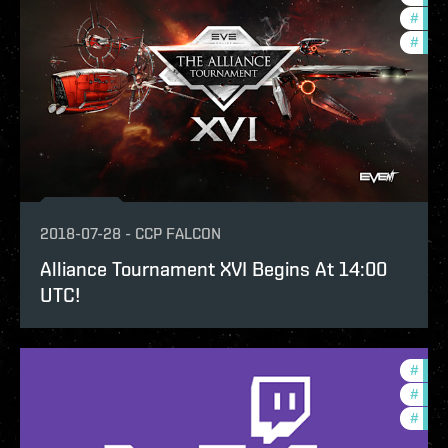
#
com
#
pvp
2018-07-28
-
CCP FALCON
Alliance Tournament XVI Begins At 14:00
UTC!
#
in-g
#
ccpt
#
new-