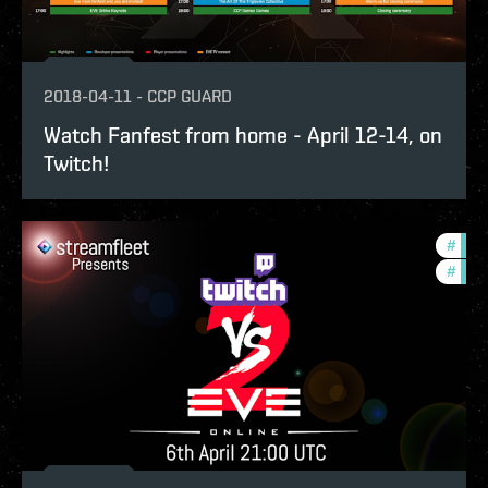
2018-04-11
-
CCP GUARD
Watch Fanfest from home - April 12-14, on
Twitch!
#
com
#
ccpt