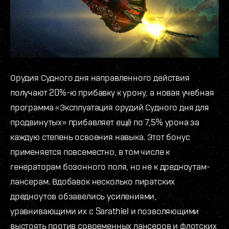
Орудия Судного дня направленного действия
получают 20%-ю прибавку к урону, а новая учебная
программа «Эксплуатация орудий Судного дня для
продвинутых» прибавляет ещё по 7,5% урона за
каждую степень освоения навыка. Этот бонус
применяется повсеместно, в том числе к
генераторам бозонного поля, но не к дредноутам-
лансерам. Вдобавок несколько пиратских
дредноутов обзавелись усилениями,
уравнивающими их с Sarathiel и позволяющими
выстоять против современных лансеров и флотских