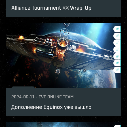
Alliance Tournament XX Wrap-Up
#
expa
#
offe
#
ccpt
#
bala
#
deve
#
new-
#
eve-
2024-06-11
-
EVE ONLINE TEAM
Дополнение Equinox уже вышло