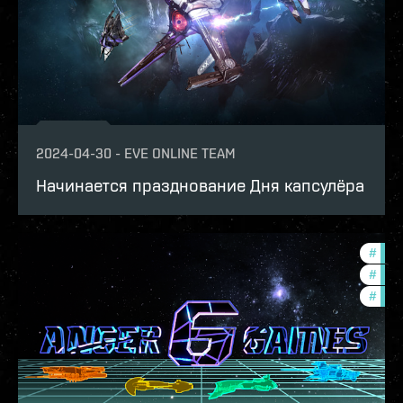
2024-04-30
-
EVE ONLINE TEAM
Начинается празднование Дня капсулёра
#
com
#
tour
#
ccpt