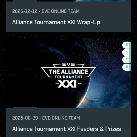
2025-12-12
-
EVE ONLINE TEAM
Alliance Tournament XXI Wrap-Up
#
tour
#
pvp
#
ccpt
#
com
2025-08-29
-
EVE ONLINE TEAM
Alliance Tournament XXI Feeders & Prizes