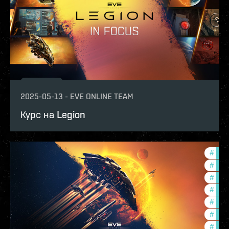
2025-05-13
-
EVE ONLINE TEAM
Курс на Legion
#
expa
#
ccpt
#
deve
#
com
#
new-
#
futu
#
eve-