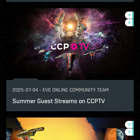
#
com
#
ccpt
2025-07-04
-
EVE ONLINE COMMUNITY TEAM
Summer Guest Streams on CCPTV
#
expa
#
ccpt