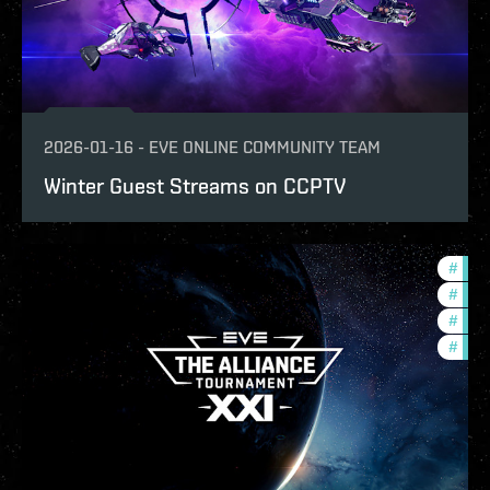
2026-01-16
-
EVE ONLINE COMMUNITY TEAM
Winter Guest Streams on CCPTV
#
tour
#
ccpt
#
pvp
#
com