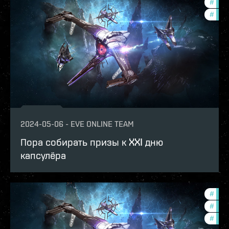
#
in-g
#
ccpt
2024-05-06
-
EVE ONLINE TEAM
Пора собирать призы к XXI дню
капсулёра
#
in-g
#
ccpt
#
offe