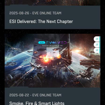
2025-08-26
-
EVE ONLINE TEAM
ESI Delivered: The Next Chapter
#
deve
#
eve-
#
new-
2025-08-22
-
EVE ONLINE TEAM
Smoke, Fire & Smart Lights