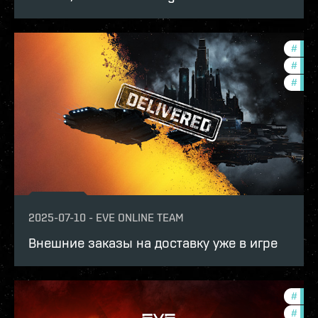
#
expa
#
deve
#
new-
2025-07-10
-
EVE ONLINE TEAM
Внешние заказы на доставку уже в игре
#
deve
#
new-