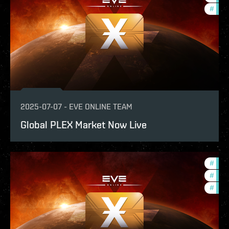
#
eco
2025-07-07
-
EVE ONLINE TEAM
Global PLEX Market Now Live
#
deve
#
new-
#
eco