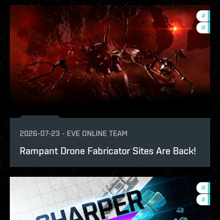
#
deve
#
new-
2026-07-23
-
EVE ONLINE TEAM
Rampant Drone Fabricator Sites Are Back!
#
deve
#
new-