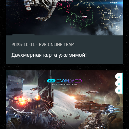
2025-10-11
-
EVE ONLINE TEAM
Двухмерная карта уже зимой!
#
deve
#
eve-
#
new-