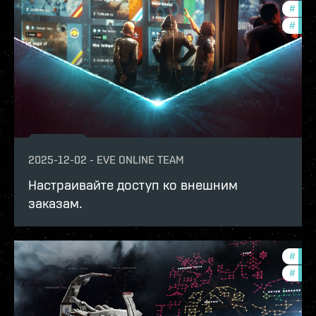
#
deve
#
new-
2025-12-02
-
EVE ONLINE TEAM
Настраивайте доступ ко внешним
заказам.
#
expa
#
new-