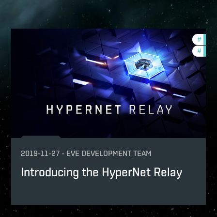
ght-or-flight-2020-quadrant-1
#
deve
w-features
#
new-
2019-11-27
-
EVE DEVELOPMENT TEAM
Introducing the HyperNet Relay