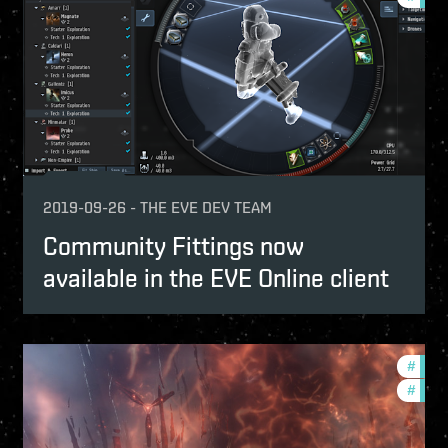
2019-09-26
-
THE EVE DEV TEAM
Community Fittings now
available in the EVE Online client
velopment-updates
#
new-
w-features
#
deve