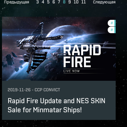
Предыдущая
3
4
5
6
7
8
9
10
11
Следующая
lopment-updates
#
new-fea
features
#
develop
2019-11-26
-
CCP CONVICT
Rapid Fire Update and NES SKIN
Sale for Minmatar Ships!