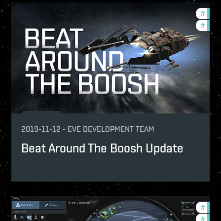
w-features
#
new-
velopment-updates
#
deve
2019-11-12
-
EVE DEVELOPMENT TEAM
Beat Around The Boosh Update
velopment-updates
#
comm
w-features
#
new-