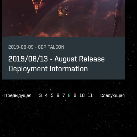
2019-08-09
-
CCP FALCON
2019/08/13 - August Release
Deployment Information
Предыдущая
3
4
5
6
7
8
9
10
11
Следующая