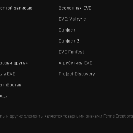
четной записью
Вселенная EVE
EVE: Valkyrie
Gunjack
Gunjack 2
EVE Fanfest
озови друга»
Атрибутика EVE
ь в EVE
Project Discovery
ртнёрства
ощь
типы и другие элементы являются товарными знаками Fenris Creations