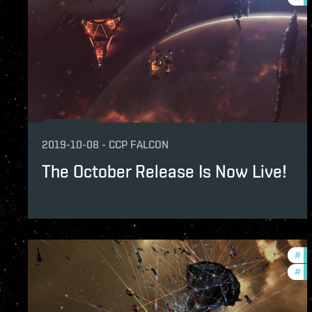
2019-10-08
-
CCP FALCON
The October Release Is Now Live!
#
de
#
ne