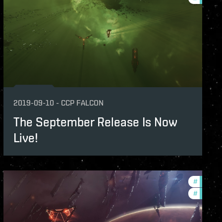
2019-09-10
-
CCP FALCON
The September Release Is Now
Live!
features
#
develop
lopment-updates
#
new-fea