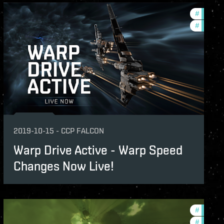
features
#
new-fea
lopment-updates
#
develop
2019-10-15
-
CCP FALCON
Warp Drive Active - Warp Speed
Changes Now Live!
unity
#
new-fea
features
#
develop