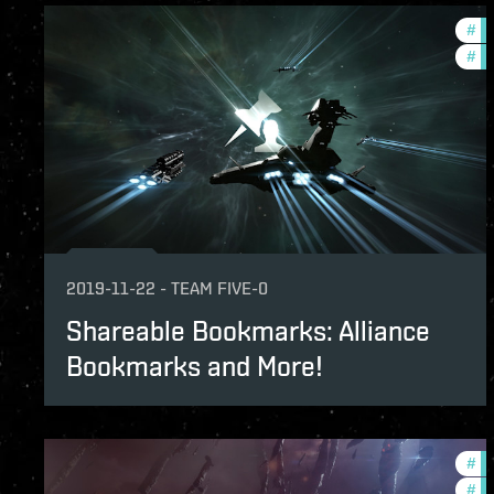
#
ne
#
de
2019-11-22
-
TEAM FIVE-0
Shareable Bookmarks: Alliance
Bookmarks and More!
#
de
#
ne