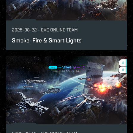
2025-08-22
-
EVE ONLINE TEAM
Smoke, Fire & Smart Lights
#
eve-
#
deve