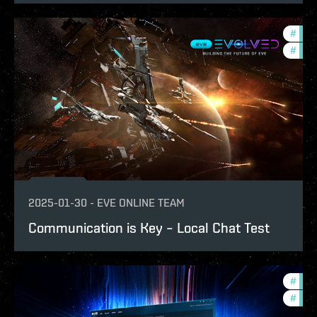
#
test
#
eve-
2025-01-30
-
EVE ONLINE TEAM
Communication is Key – Local Chat Test
#
eve-
#
deve