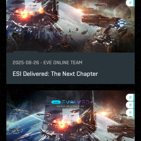
#
new-
2025-08-26
-
EVE ONLINE TEAM
ESI Delivered: The Next Chapter
#
deve
#
eve-
#
new-