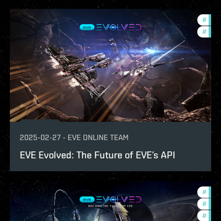
#
deve
#
eve-
2025-02-27
-
EVE ONLINE TEAM
EVE Evolved: The Future of EVE’s API
#
eve-
#
deve
#
test