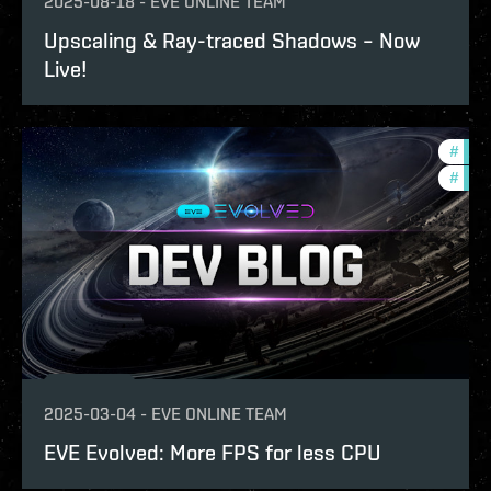
2025-08-18
-
EVE ONLINE TEAM
Upscaling & Ray-traced Shadows – Now
Live!
#
eve-
#
deve
2025-03-04
-
EVE ONLINE TEAM
EVE Evolved: More FPS for less CPU