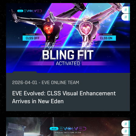
#
eve-
#
com
2026-04-01
-
EVE ONLINE TEAM
EVE Evolved: CLSS Visual Enhancement
Arrives in New Eden
#
deve
#
eve-