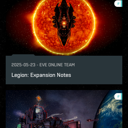
#
patc
2025-05-23
-
EVE ONLINE TEAM
Legion: Expansion Notes
#
patc