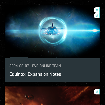
#
expa
#
patc
2024-06-07
-
EVE ONLINE TEAM
Equinox: Expansion Notes
#
patc