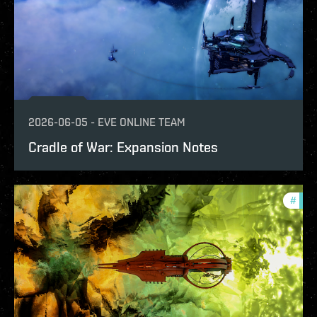
2026-06-05
-
EVE ONLINE TEAM
Cradle of War: Expansion Notes
#
patc