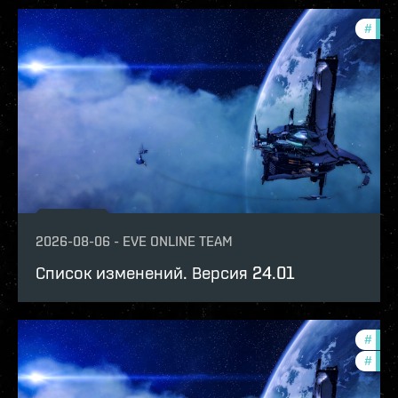
#
patc
2026-08-06
-
EVE ONLINE TEAM
Список изменений. Версия 24.01
#
expa
#
patc