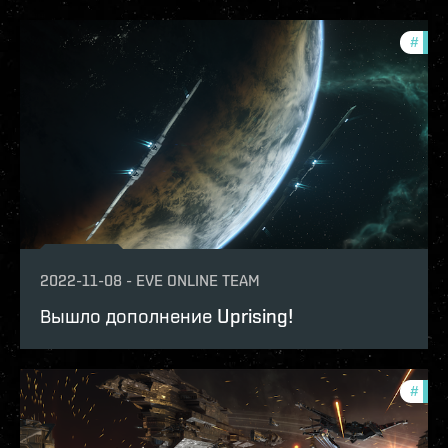
#
patc
2022-11-08
-
EVE ONLINE TEAM
Вышло дополнение Uprising!
#
patc