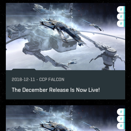
#
deve
#
bala
#
new-
2018-12-11
-
CCP FALCON
The December Release Is Now Live!
#
deve
#
new-
#
bala