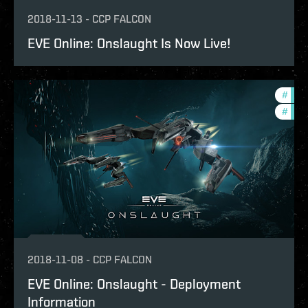
2018-11-13
-
CCP FALCON
EVE Online: Onslaught Is Now Live!
#
deve
#
new-
2018-11-08
-
CCP FALCON
EVE Online: Onslaught - Deployment
Information