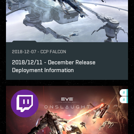
2018-12-07
-
CCP FALCON
2018/12/11 - December Release
Deployment Information
#
ccpt
#
new-