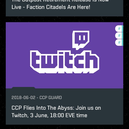
Live - Faction Citadels Are Here!
#
in-g
#
ccpt
#
new-
2018-06-02
-
CCP GUARD
CCP Flies Into The Abyss: Join us on
Twitch, 3 June, 18:00 EVE time