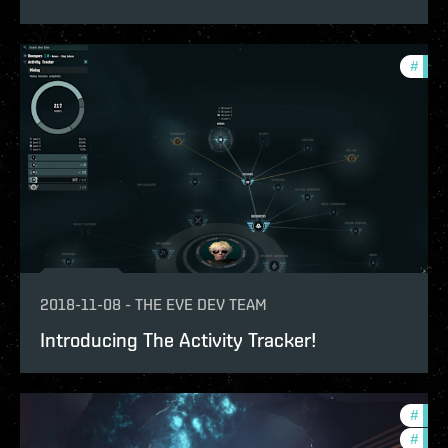
#
new-
2018-11-08
-
THE EVE DEV TEAM
Introducing The Activity Tracker!
#
deve
#
new-