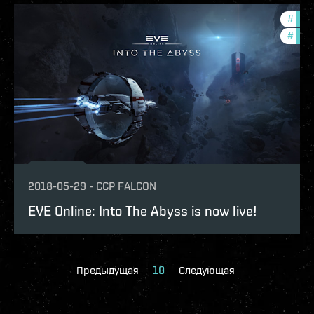
#
in-g
#
new-
2018-05-29
-
CCP FALCON
EVE Online: Into The Abyss is now live!
Предыдущая
10
Следующая