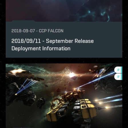
2018-09-07
-
CCP FALCON
2018/09/11 - September Release
Deployment Information
#
deve
#
new-