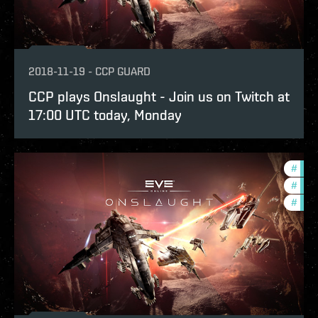
2018-11-19
-
CCP GUARD
CCP plays Onslaught - Join us on Twitch at
17:00 UTC today, Monday
#
deve
#
new-
#
bala