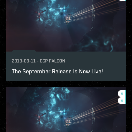
2018-09-11
-
CCP FALCON
The September Release Is Now Live!
#
deve
#
new-