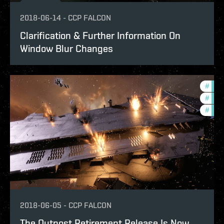
2018-06-14
-
CCP FALCON
Clarification & Further Information On
Window Blur Changes
#
deve
#
new-
#
null
2018-06-05
-
CCP FALCON
The Outpost Retirement Release Is Now