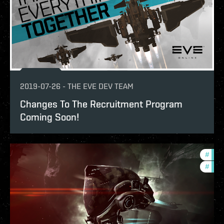
2019-07-26
-
THE EVE DEV TEAM
Changes To The Recruitment Program
Coming Soon!
#
deve
#
new-