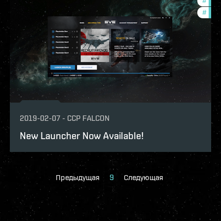
#
deve
#
new-
2019-02-07
-
CCP FALCON
New Launcher Now Available!
Предыдущая
9
Следующая