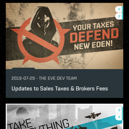
#
deve
#
new-
2019-07-29
-
THE EVE DEV TEAM
Updates to Sales Taxes & Brokers Fees
#
deve
#
new-