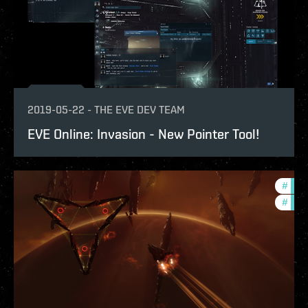
2019-05-22
-
THE EVE DEV TEAM
EVE Online: Invasion - New Pointer Tool!
#
deve
#
new-