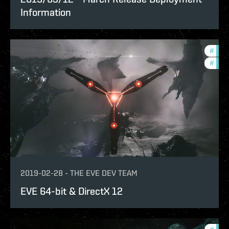
Information
#
deve
#
new-
2019-02-28
-
THE EVE DEV TEAM
EVE 64-bit & DirectX 12