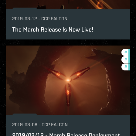
2019-03-12
-
CCP FALCON
The March Release Is Now Live!
#
bala
#
deve
#
new-
2019-03-08
-
CCP FALCON
2019/03/12 - March Release Deployment