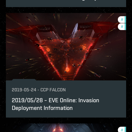
#
deve
#
new-
2019-05-24
-
CCP FALCON
2019/05/28 – EVE Online: Invasion
Deployment Information
#
deve