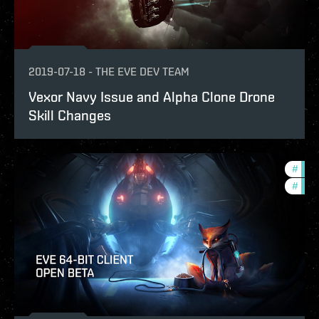
2019-07-18
-
THE EVE DEV TEAM
Vexor Navy Issue and Alpha Clone Drone
Skill Changes
#
deve
#
new-