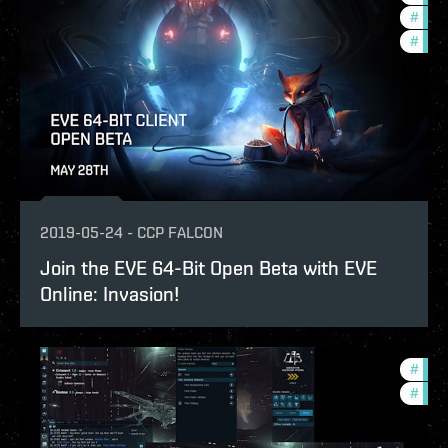
#
futu
#
new-
2019-05-24
-
CCP FALCON
Join the EVE 64-Bit Open Beta with EVE
Online: Invasion!
#
deve
#
new-