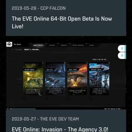
2019-05-28
-
CCP FALCON
The EVE Online 64-Bit Open Beta Is Now
Live!
#
new-
#
deve
2019-05-27
-
THE EVE DEV TEAM
EVE Online: Invasion - The Agency 3.0!