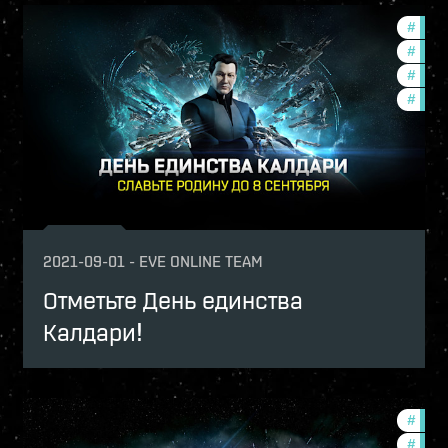
undation-2021-quadrant-2
#
found
ptv
#
in-g
mmunity
#
ccpt
#
offer
2021-09-01
-
EVE ONLINE TEAM
Отметьте День единства
Калдари!
ign-2021-quadrant-1
#
comm
-game-events
#
ccpt