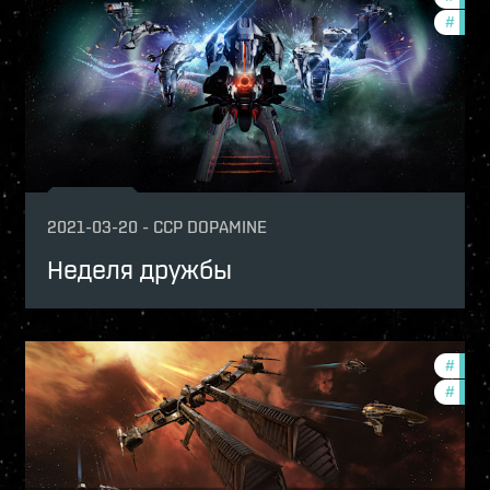
p
#
offer
ptv
2021-03-20
-
CCP DOPAMINE
Неделя дружбы
-game-events
#
reign
mmunity
#
ccpt
ptv