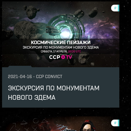
ation-2021-quadrant-2
#
ccptv
ame-events
v
s
2021-04-16
-
CCP CONVICT
ЭКСКУРСИЯ ПО МОНУМЕНТАМ
НОВОГО ЭДЕМА
unity
#
ccptv
v