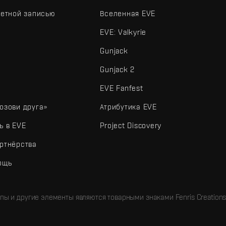
четной записью
Вселенная EVE
EVE: Valkyrie
Gunjack
Gunjack 2
EVE Fanfest
озови друга»
Атрибутика EVE
ь в EVE
Project Discovery
ртнёрства
ощь
типы и другие элементы являются товарными знаками Fenris Creations