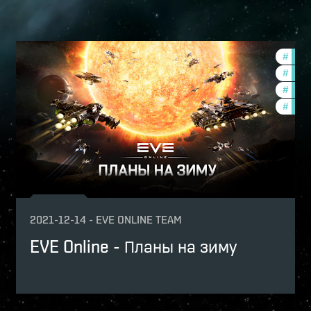
mmunity
#
new-
ptv
#
deve
#
comm
#
ccpt
2021-12-14
-
EVE ONLINE TEAM
EVE Online - Планы на зиму