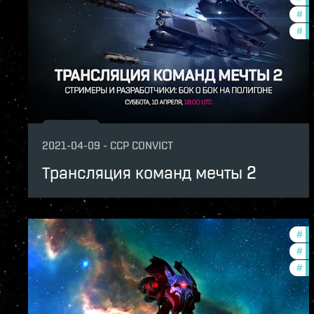
#
pv
#
cc
2021-04-09
-
CCP CONVICT
Трансляция команд мечты 2
#
in
#
co
#
cc