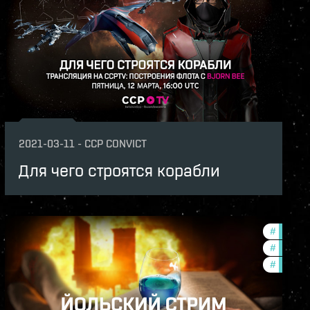
s
2021-03-11
-
CCP CONVICT
Для чего строятся корабли
-2021-quadrant-1
#
ccptv
v
#
phoenix
#
commun