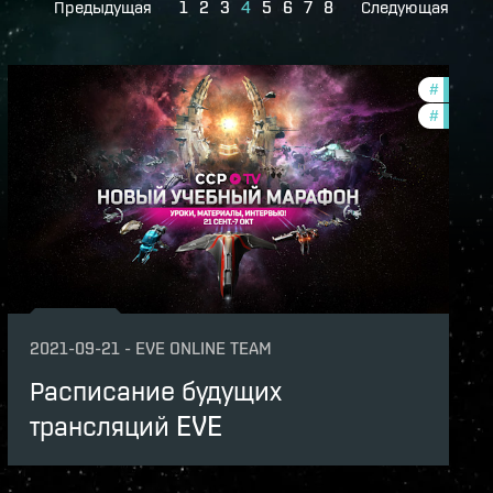
Предыдущая
1
2
3
4
5
6
7
8
Следующая
dawn-2021-quadrant-4
#
ccptv
lopment-updates
#
commun
unity
v
2021-09-21
-
EVE ONLINE TEAM
Расписание будущих
трансляций EVE