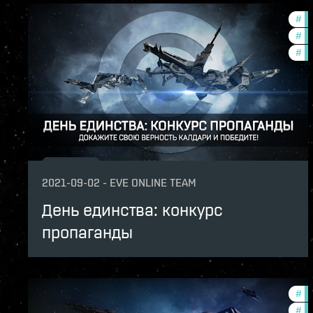
#
fo
#
cc
#
co
2021-09-02
-
EVE ONLINE TEAM
День единства: конкурс
пропаганды
#
re
#
in