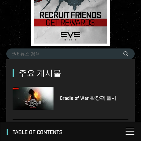
주요 게시물
Cradle of War 확장팩 출시
TABLE OF CONTENTS
Cradle of War: Expansion Notes