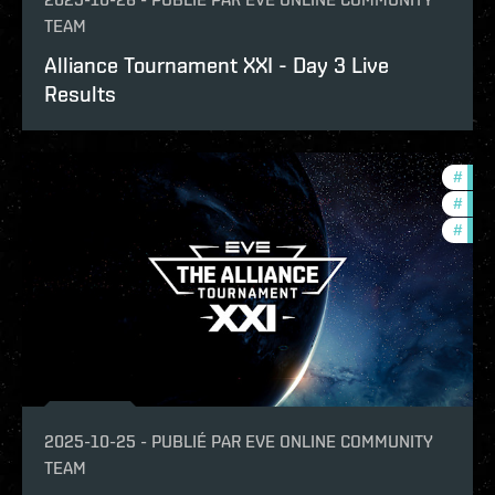
TEAM
Alliance Tournament XXI - Day 3 Live
Results
#
com
#
tour
#
pvp
2025-10-25
-
PUBLIÉ PAR
EVE ONLINE COMMUNITY
TEAM