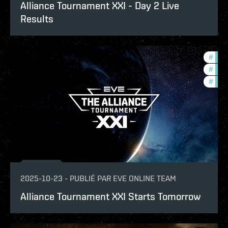
Alliance Tournament XXI - Day 2 Live
Results
#
pvp
#
tour
#
com
2025-10-23
-
PUBLIÉ PAR
EVE ONLINE TEAM
Alliance Tournament XXI Starts Tomorrow