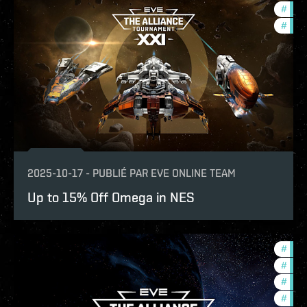
#
offe
#
tour
2025-10-17
-
PUBLIÉ PAR
EVE ONLINE TEAM
Up to 15% Off Omega in NES
#
tour
#
pvp
#
ccpt
#
com