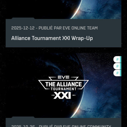
2025-12-12
-
PUBLIÉ PAR
EVE ONLINE TEAM
Alliance Tournament XXI Wrap-Up
#
com
#
tour
#
pvp
2025-10-26
-
PUBLIÉ PAR
EVE ONLINE COMMUNITY