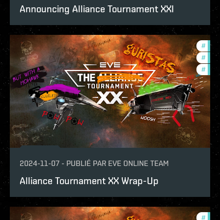
Announcing Alliance Tournament XXI
#
tour
#
ccpt
#
pvp
2024-11-07
-
PUBLIÉ PAR
EVE ONLINE TEAM
Alliance Tournament XX Wrap-Up
#
tour