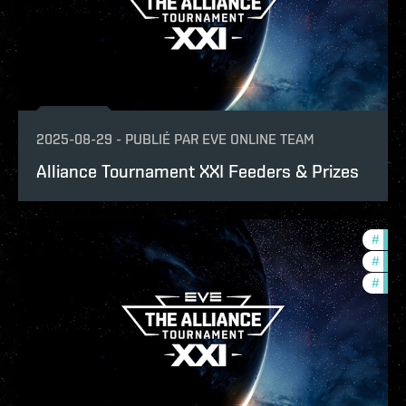
2025-08-29
-
PUBLIÉ PAR
EVE ONLINE TEAM
Alliance Tournament XXI Feeders & Prizes
#
tour
#
com
#
pvp