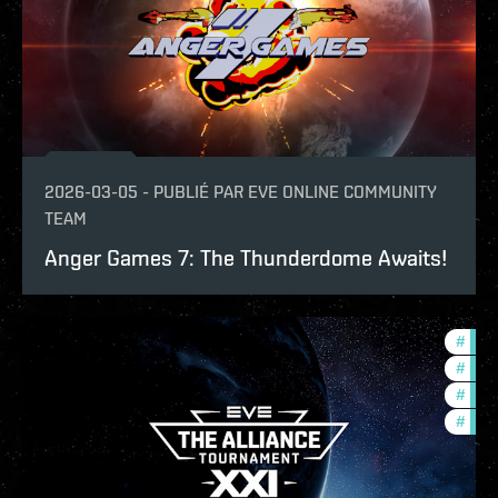
2026-03-05
-
PUBLIÉ PAR
EVE ONLINE COMMUNITY
TEAM
Anger Games 7: The Thunderdome Awaits!
#
tour
#
ccpt
#
pvp
#
com