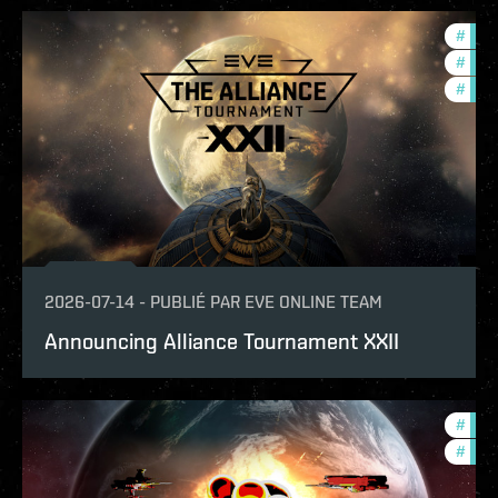
#
tour
#
pvp
#
in-g
2026-07-14
-
PUBLIÉ PAR
EVE ONLINE TEAM
Announcing Alliance Tournament XXII
#
com
#
tour