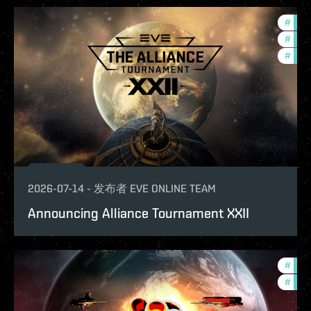
#
tour
#
pvp
#
in-g
2026-07-14
-
发布者
EVE ONLINE TEAM
Announcing Alliance Tournament XXII
#
com
#
tour