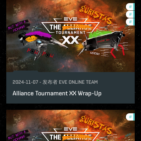
#
tour
#
ccpt
#
pvp
2024-11-07
-
发布者
EVE ONLINE TEAM
Alliance Tournament XX Wrap-Up
#
tour