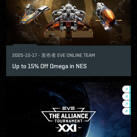
2025-10-17
-
发布者
EVE ONLINE TEAM
Up to 15% Off Omega in NES
#
tour
#
pvp
#
ccpt
#
com