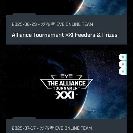
2025-08-29
-
发布者
EVE ONLINE TEAM
Alliance Tournament XXI Feeders & Prizes
#
tour
#
com
#
pvp
2025-07-17
-
发布者
EVE ONLINE TEAM