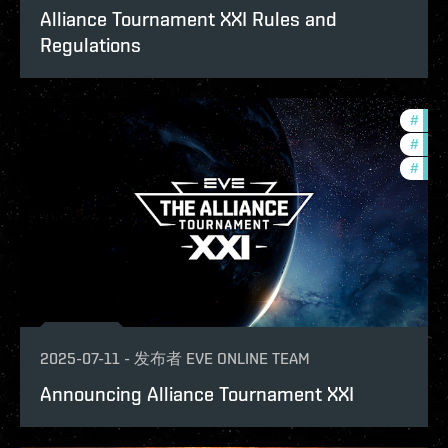
Alliance Tournament XXI Rules and
Regulations
#
pvp
#
tour
#
com
2025-07-11
-
发布者
EVE ONLINE TEAM
Announcing Alliance Tournament XXI