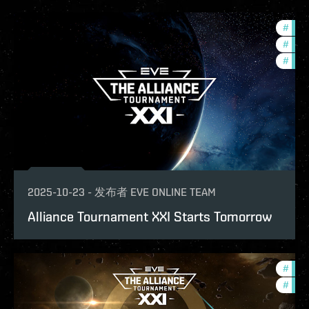
#
pvp
#
tour
#
com
2025-10-23
-
发布者
EVE ONLINE TEAM
Alliance Tournament XXI Starts Tomorrow
#
offe
#
tour