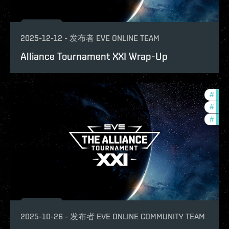
2025-12-12
-
发布者
EVE ONLINE TEAM
Alliance Tournament XXI Wrap-Up
#
com
#
tour
#
pvp
2025-10-26
-
发布者
EVE ONLINE COMMUNITY TEAM