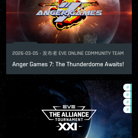
2026-03-05
-
发布者
EVE ONLINE COMMUNITY TEAM
Anger Games 7: The Thunderdome Awaits!
#
tour
#
ccpt
#
pvp
#
com