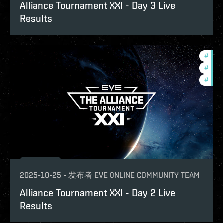
Alliance Tournament XXI - Day 3 Live
Results
#
com
#
tour
#
pvp
2025-10-25
-
发布者
EVE ONLINE COMMUNITY TEAM
Alliance Tournament XXI - Day 2 Live
Results