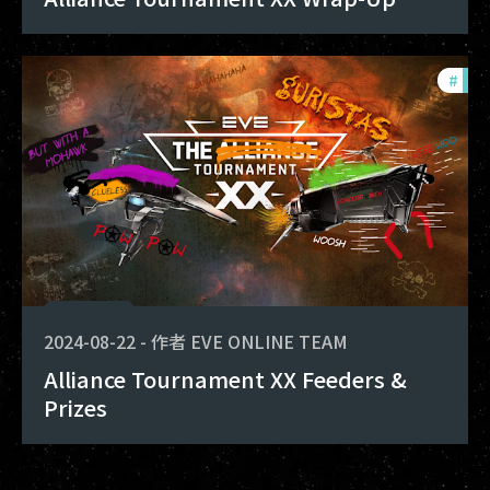
#
tou
2024-08-22
-
作者
EVE ONLINE TEAM
Alliance Tournament XX Feeders &
Prizes