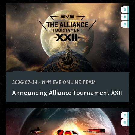
#
tou
#
pvp
#
in-
2026-07-14
-
作者
EVE ONLINE TEAM
Announcing Alliance Tournament XXII
#
com
#
tou