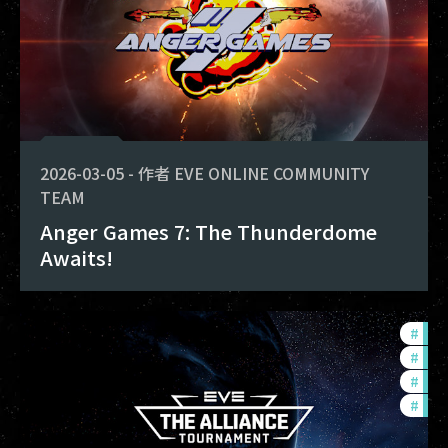
2026-03-05
-
作者
EVE ONLINE COMMUNITY
TEAM
Anger Games 7: The Thunderdome
Awaits!
#
tou
#
ccp
#
pvp
#
com