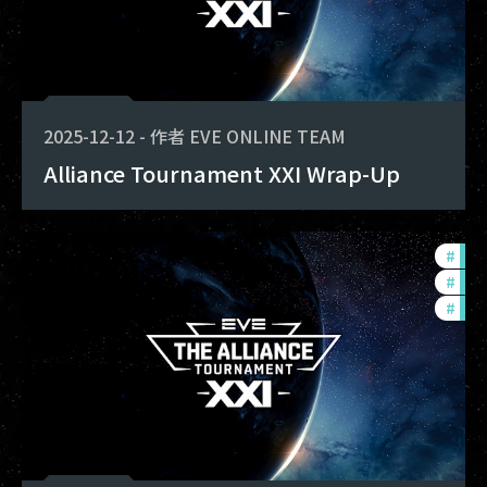
2025-12-12
-
作者
EVE ONLINE TEAM
Alliance Tournament XXI Wrap-Up
#
com
#
tou
#
pvp