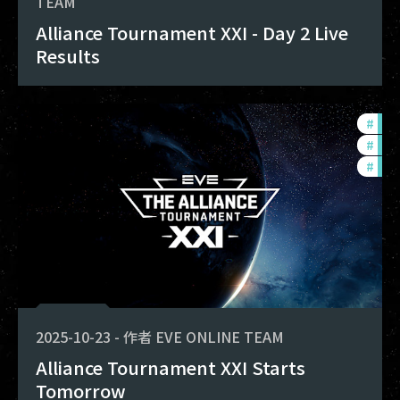
TEAM
Alliance Tournament XXI - Day 2 Live
Results
#
pvp
#
tou
#
com
2025-10-23
-
作者
EVE ONLINE TEAM
Alliance Tournament XXI Starts
Tomorrow