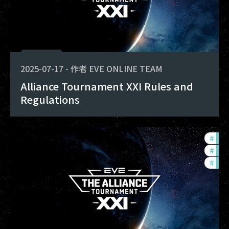
2025-07-17
-
作者
EVE ONLINE TEAM
Alliance Tournament XXI Rules and
Regulations
#
pvp
#
tou
#
com