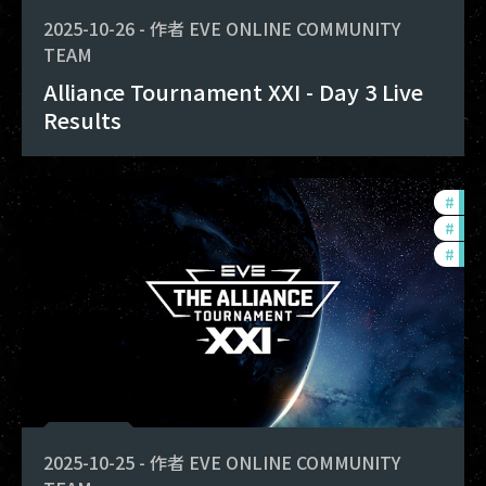
2025-10-26
-
作者
EVE ONLINE COMMUNITY
TEAM
Alliance Tournament XXI - Day 3 Live
Results
#
com
#
tou
#
pvp
2025-10-25
-
作者
EVE ONLINE COMMUNITY