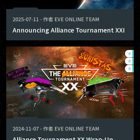
2025-07-11
-
作者
EVE ONLINE TEAM
Announcing Alliance Tournament XXI
#
tou
#
ccp
#
pvp
2024-11-07
-
作者
EVE ONLINE TEAM
Alliance Tournament XX Wrap-Up