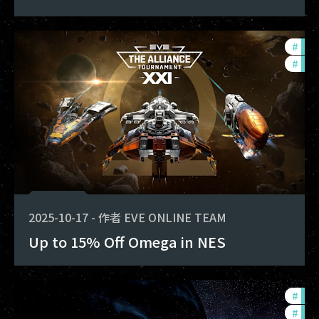
#
offe
#
tou
2025-10-17
-
作者
EVE ONLINE TEAM
Up to 15% Off Omega in NES
#
tou
#
pvp