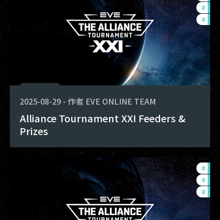
#
ccp
#
com
2025-08-29
-
作者
EVE ONLINE TEAM
Alliance Tournament XXI Feeders &
Prizes
#
tou
#
com
#
pvp