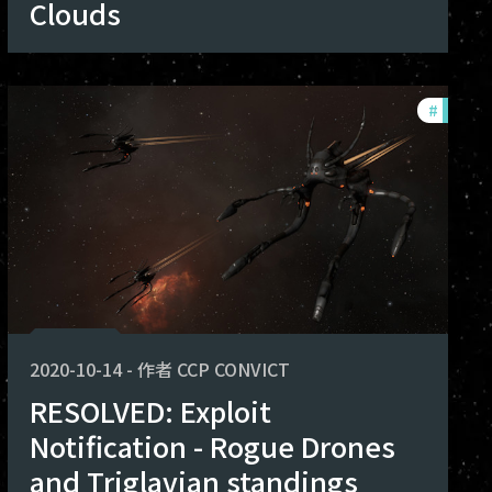
Clouds
oits
#
exploit
2020-10-14
-
作者
CCP CONVICT
RESOLVED: Exploit
Notification - Rogue Drones
and Triglavian standings