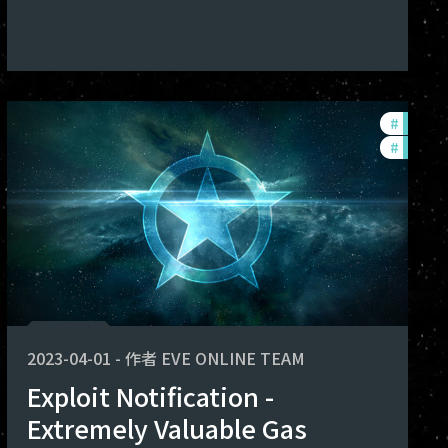
oits
#
commu
#
exploit
2023-04-01
-
作者
EVE ONLINE TEAM
Exploit Notification -
Extremely Valuable Gas