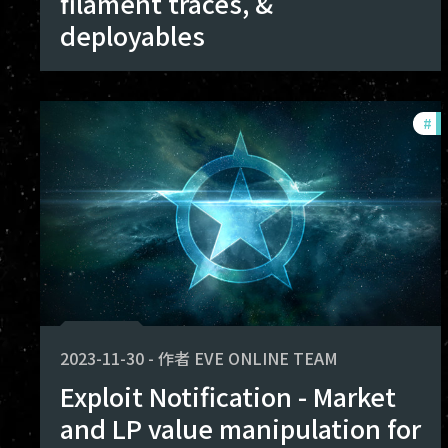
filament traces, &
deployables
#
ex
2023-11-30
-
作者
EVE ONLINE TEAM
Exploit Notification - Market
and LP value manipulation for