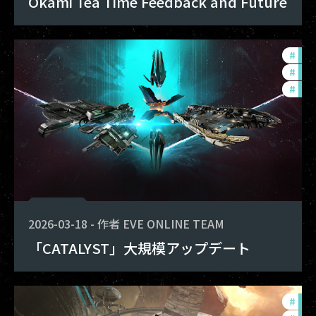
Okami Tea Time Feedback and Future
#
exp
#
bal
#
dev
2026-03-18
-
作者
EVE ONLINE TEAM
「CATALYST」大規模アップデート
#
exp