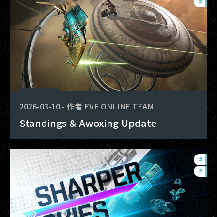
#
dev
2026-03-10
-
作者
EVE ONLINE TEAM
Standings & Awoxing Update
#
dev
#
new