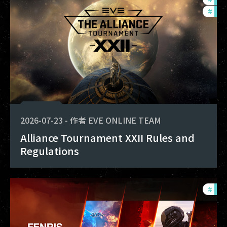
#
com
2026-07-23
-
作者
EVE ONLINE TEAM
Alliance Tournament XXII Rules and
Regulations
#
dev