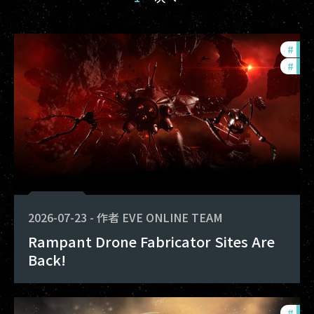
#
dev
#
new
2026-07-23
-
作者
EVE ONLINE TEAM
Rampant Drone Fabricator Sites Are
Back!
#
dev