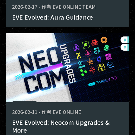
2026-02-17
-
作者
EVE ONLINE TEAM
EVE Evolved: Aura Guidance
#
dev
#
new
2026-02-11
-
作者
EVE ONLINE
EVE Evolved: Neocom Upgrades &
More