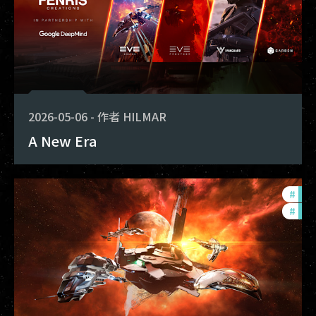
2026-05-06
-
作者
HILMAR
A New Era
#
exp
#
dev