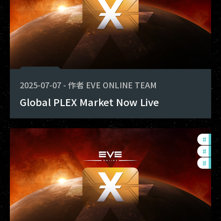
2025-07-07
-
作者
EVE ONLINE TEAM
Global PLEX Market Now Live
#
dev
#
new
#
eco