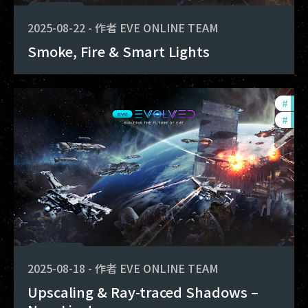
2025-08-22
-
作者
EVE ONLINE TEAM
Smoke, Fire & Smart Lights
#
eve
#
dev
2025-08-18
-
作者
EVE ONLINE TEAM
Upscaling & Ray-traced Shadows –