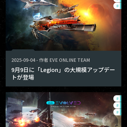
#
bal
2025-09-04
-
作者
EVE ONLINE TEAM
9月9日に「Legion」の大規模アップデー
トが登場
#
dev
#
eve
#
new