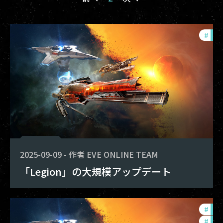
#
dev
2025-09-09
-
作者
EVE ONLINE TEAM
「Legion」の大規模アップデート
#
dev
#
exp