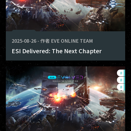
2025-08-26
-
作者
EVE ONLINE TEAM
ESI Delivered: The Next Chapter
#
dev
#
eve
#
new