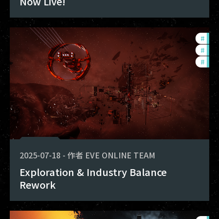
Now Live!
#
eco
#
bal
#
dev
2025-07-18
-
作者
EVE ONLINE TEAM
Exploration & Industry Balance
Rework