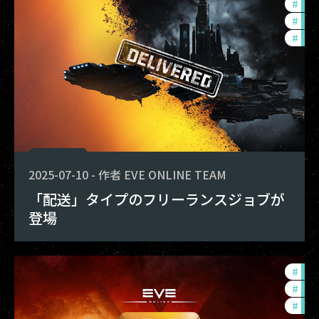
#
exp
#
dev
#
new
2025-07-10
-
作者
EVE ONLINE TEAM
「配送」タイプのフリーランスジョブが
登場
#
dev
#
new
#
eco