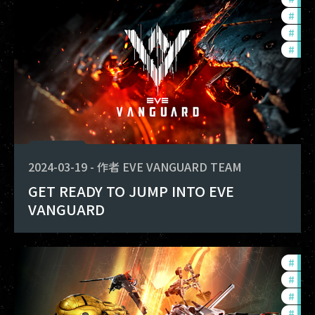
#
offe
#
in-
#
dev
2024-03-19
-
作者
EVE VANGUARD TEAM
GET READY TO JUMP INTO EVE
VANGUARD
#
bal
#
pvp
#
exp
#
dev