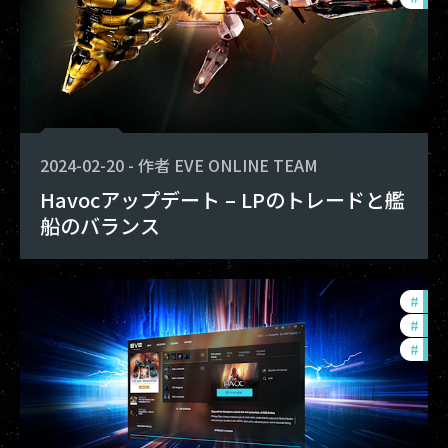
2024-02-20
-
作者
EVE ONLINE TEAM
Havocアップデート – LPのトレードと艦
船のバランス
#
dev
#
fut
#
eve