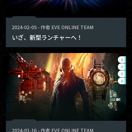
2024-02-05
-
作者
EVE ONLINE TEAM
いざ、新型ランチャーへ！
#
exp
#
new
#
bal
#
dev
2024-01-16
-
作者
EVE ONLINE TEAM