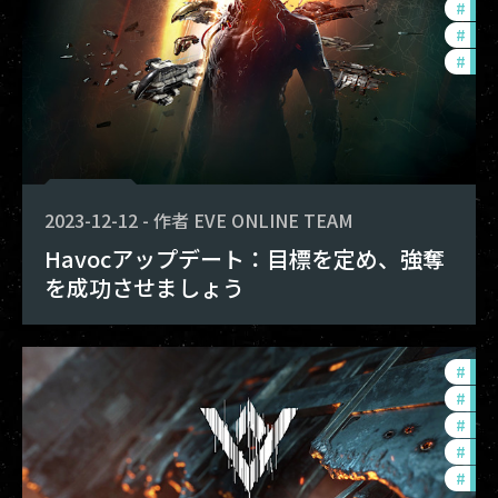
#
offe
#
dev
#
new
2023-12-12
-
作者
EVE ONLINE TEAM
Havocアップデート：目標を定め、強奪
を成功させましょう
#
dev
#
offe
#
exp
#
in-
#
eve