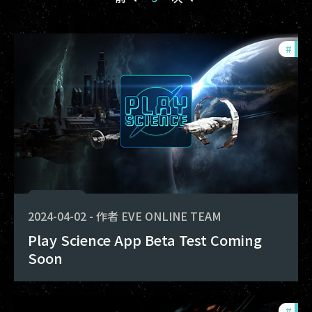
#
dev
2024-04-02
-
作者
EVE ONLINE TEAM
Play Science App Beta Test Coming
Soon
#
eve