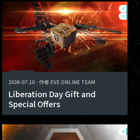
rs
#
in-gam
#
offers
2026-07-10
-
作者
EVE ONLINE TEAM
Liberation Day Gift and
Special Offers
rs
#
offers