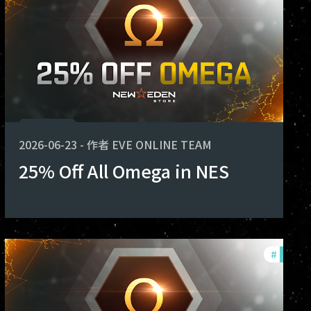
2026-06-23
-
作者
EVE ONLINE TEAM
25% Off All Omega in NES
rs
#
offers