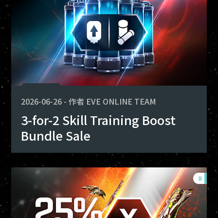
2026-06-26
-
作者
EVE ONLINE TEAM
3-for-2 Skill Training Boost
Bundle Sale
fers
#
offe
-game-events