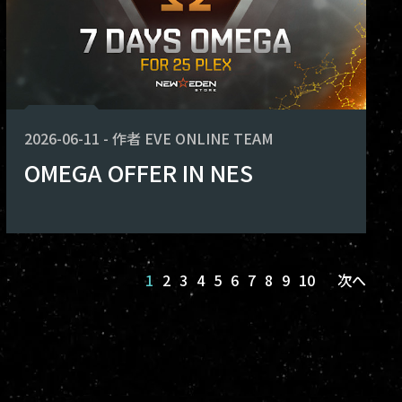
2026-06-11
-
作者
EVE ONLINE TEAM
OMEGA OFFER IN NES
1
2
3
4
5
6
7
8
9
10
次へ