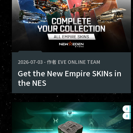
2026-07-03
-
作者
EVE ONLINE TEAM
Get the New Empire SKINs in
the NES
#
of
#
in