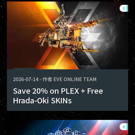
fers
#
offe
2026-07-14
-
作者
EVE ONLINE TEAM
Save 20% on PLEX + Free
Hrada-Oki SKINs
fers
#
offe