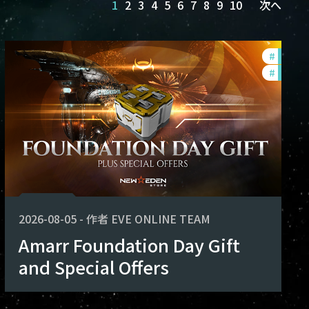
1
2
3
4
5
6
7
8
9
10
次へ
rs
#
offers
#
in-gam
2026-08-05
-
作者
EVE ONLINE TEAM
Amarr Foundation Day Gift
and Special Offers