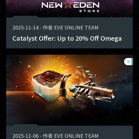
2025-11-14
-
作者
EVE ONLINE TEAM
Catalyst Offer: Up to 20% Off Omega
#
offe
2025-11-06
-
作者
EVE ONLINE TEAM