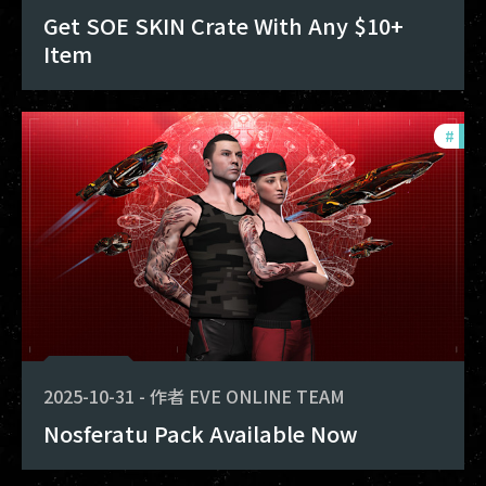
Get SOE SKIN Crate With Any $10+
Item
#
offe
2025-10-31
-
作者
EVE ONLINE TEAM
Nosferatu Pack Available Now