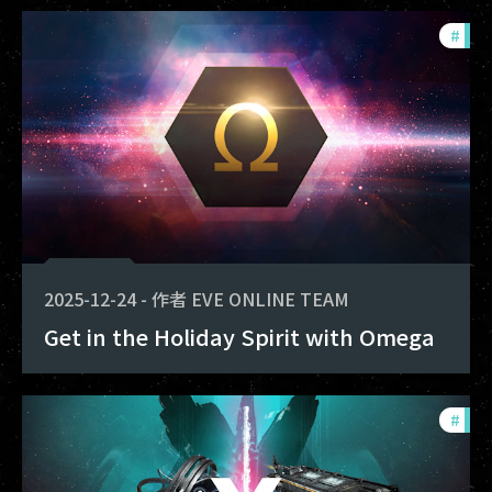
#
offe
2025-12-24
-
作者
EVE ONLINE TEAM
Get in the Holiday Spirit with Omega
#
offe