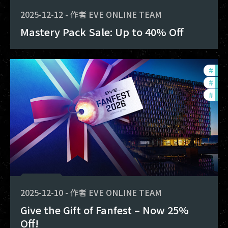
2025-12-12
-
作者
EVE ONLINE TEAM
Mastery Pack Sale: Up to 40% Off
#
offe
#
com
#
fanf
2025-12-10
-
作者
EVE ONLINE TEAM
Give the Gift of Fanfest – Now 25%
Off!