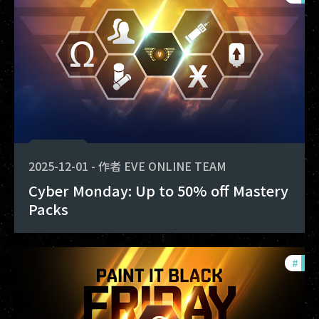
2025-12-01
-
作者
EVE ONLINE TEAM
Cyber Monday: Up to 50% off Mastery
Packs
#
offe