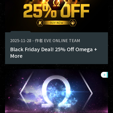
2025-11-28
-
作者
EVE ONLINE TEAM
Black Friday Deal! 25% Off Omega +
More
#
offe