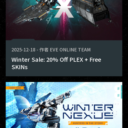
2025-12-18
-
作者
EVE ONLINE TEAM
Winter Sale: 20% Off PLEX + Free
SKINs
#
in-
#
offe