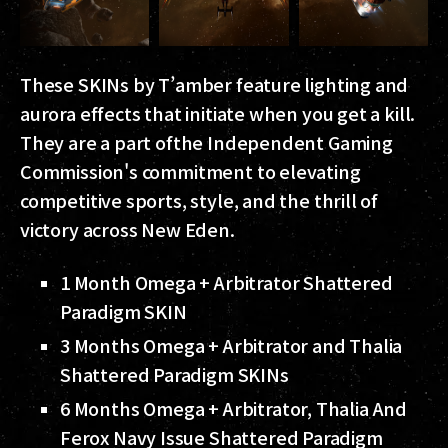
These SKINs by T’amber feature lighting and
aurora effects that initiate when you get a kill.
They are a part of
the Independent Gaming
Commission's commitment to elevating
competitive sports, style, and the thrill of
victory across New Eden.
1 Month Omega + Arbitrator Shattered
Paradigm SKIN
3 Months Omega + Arbitrator and Thalia
Shattered Paradigm SKINs
6 Months Omega + Arbitrator, Thalia And
Ferox Navy Issue Shattered Paradigm