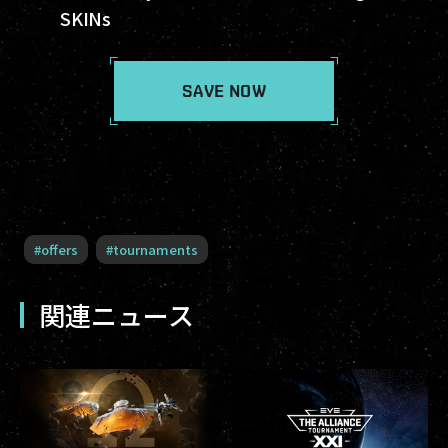
SKINs
SAVE NOW
#
offers
#
tournaments
関連ニュース