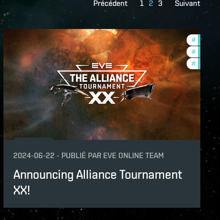
Précédent
1
2
3
Suivant
naments
#
tournam
unity
#
commun
#
pvp
2024-06-22
-
PUBLIÉ PAR
EVE ONLINE TEAM
Announcing Alliance Tournament
XX!