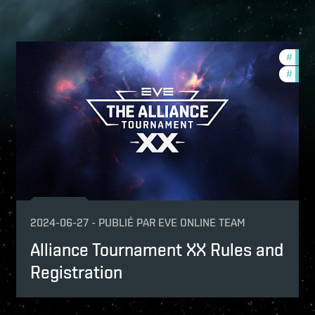
urnaments
#
tour
mmunity
#
comm
2024-06-27
-
PUBLIÉ PAR
EVE ONLINE TEAM
Alliance Tournament XX Rules and
Registration