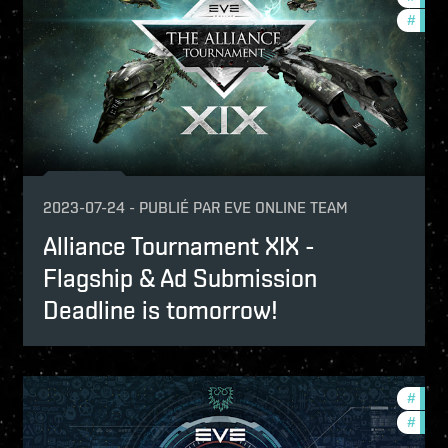
#
in-g
2023-07-24
-
PUBLIÉ PAR
EVE ONLINE TEAM
Alliance Tournament XIX -
Flagship & Ad Submission
Deadline is tomorrow!
urnaments
#
comm
mmunity
#
tour
-game-events