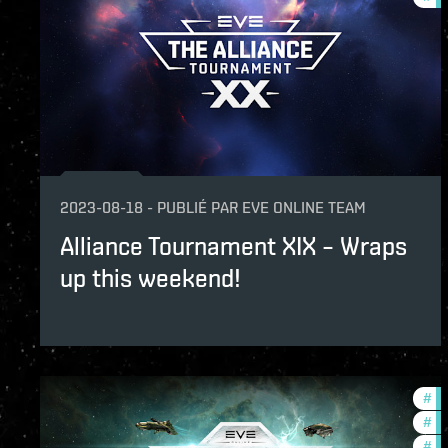
2023-08-18
-
PUBLIÉ PAR
EVE ONLINE TEAM
Alliance Tournament XIX – Wraps
up this weekend!
#
to
#
co
#
in