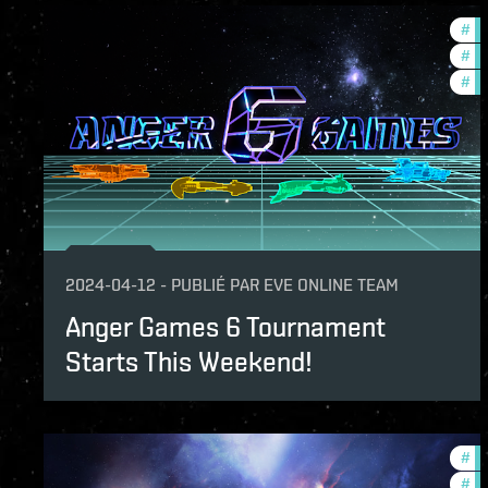
#
co
#
to
#
cc
2024-04-12
-
PUBLIÉ PAR
EVE ONLINE TEAM
Anger Games 6 Tournament
Starts This Weekend!
#
to
#
co