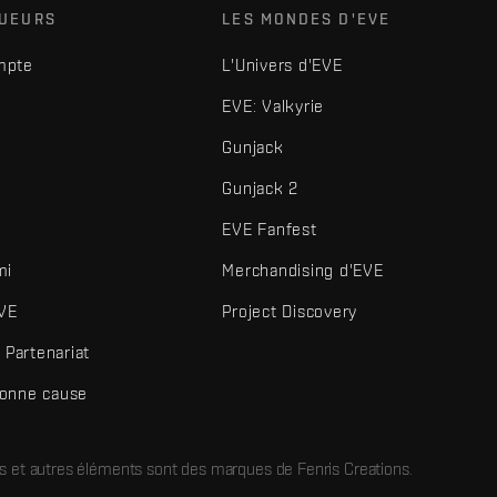
OUEURS
LES MONDES D'EVE
mpte
L'Univers d'EVE
EVE: Valkyrie
Gunjack
Gunjack 2
EVE Fanfest
mi
Merchandising d'EVE
VE
Project Discovery
Partenariat
bonne cause
és et autres éléments sont des marques de Fenris Creations.