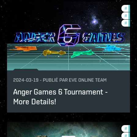
mmunity
#
tour
urnaments
#
comm
ptv
#
pvp
2024-03-19
-
PUBLIÉ PAR
EVE ONLINE TEAM
Anger Games 6 Tournament -
More Details!
urnaments
#
tour
mmunity
#
comm