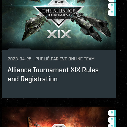
ame-events
#
commun
#
tournam
2023-04-25
-
PUBLIÉ PAR
EVE ONLINE TEAM
Alliance Tournament XIX Rules
and Registration
unity
#
tournam
naments
#
in-game
#
pvp