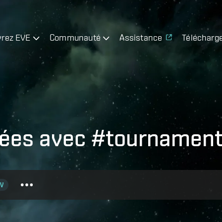
rez EVE
Communauté
Assistance
Télécharg
guées avec #tournamen
V