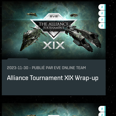
naments
#
in-game
unity
#
commun
#
pvp
#
tournam
2023-11-30
-
PUBLIÉ PAR
EVE ONLINE TEAM
Alliance Tournament XIX Wrap-up
naments
#
in-game
unity
#
pvp