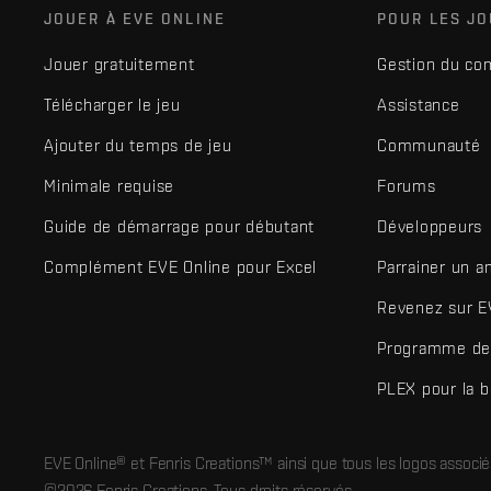
JOUER À EVE ONLINE
POUR LES J
Jouer gratuitement
Gestion du co
Télécharger le jeu
Assistance
Ajouter du temps de jeu
Communauté
Minimale requise
Forums
Guide de démarrage pour débutant
Développeurs
Complément EVE Online pour Excel
Parrainer un a
Revenez sur E
Programme de 
PLEX pour la 
EVE Online® et Fenris Creations™ ainsi que tous les logos associ
©2026 Fenris Creations. Tous droits réservés.