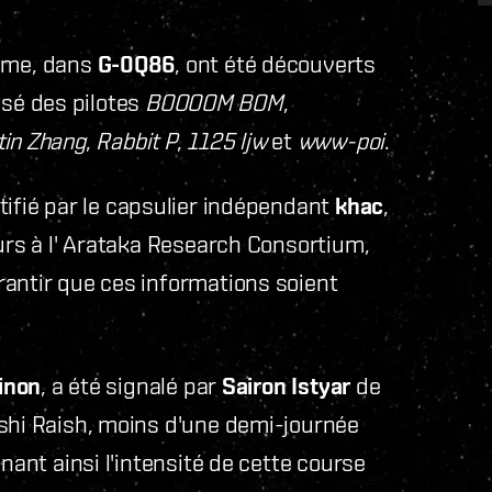
sième, dans
G-0Q86
, ont été découverts
é des pilotes
BOOOOM BOM
,
tin Zhang
,
Rabbit P
,
1125 ljw
et
www-poi
.
ntifié par le capsulier indépendant
khac
,
eurs à l' Arataka Research Consortium,
rantir que ces informations soient
inon
, a été signalé par
Sairon Istyar
de
tshi Raish, moins d'une demi-journée
nant ainsi l'intensité de cette course