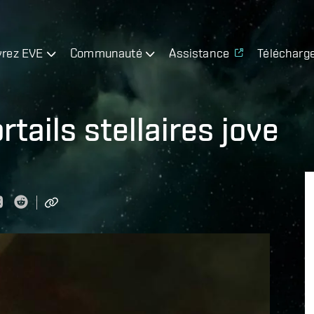
rez EVE
Communauté
Assistance
Télécharg
tails stellaires jove