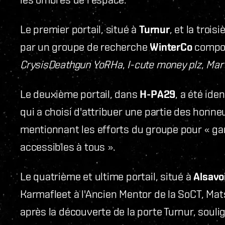
Le premier portail, situé à
Turnur
, et la troi
par un groupe de recherche
WinterCo
compos
CrysisDeathgun YoRHa
,
I-cute money plz
,
Mar
Le deuxième portail, dans
H-PA29
, a été ide
qui a choisi d'attribuer une partie des honn
mentionnant les efforts du groupe pour « ga
accessibles à tous ».
Le quatrième et ultime portail, situé à
Alsavo
Karmafleet à l'Ancien Mentor de la SoCT, Ma
après la découverte de la porte Turnur, soulig